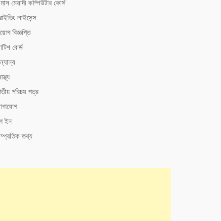
মাস মেয়াদী কম্পিউটার কোর্স
রাইভিং লাইসেন্স
য়োগ বিজ্ঞপ্তি
টিশ বোর্ড
্যান্য
াস্থ্য
াতীয় পরিচয় পত্র
োগাযোগ
গ ইন
ম্প্রতিক তথ্য