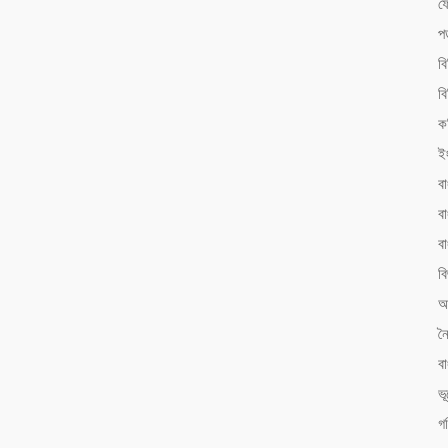
ফ
প
ব
বি
ক
ই
ব
বা
ব
বি
আ
ন
ব
ভ
গ