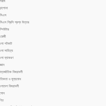
োরাম
ড়াশোনা
িসিএস
সিএস ‍প্রিলি প্রশ্ন উত্তর
ম্পিউটার
ংরেজী
াংলা শটকাট
ংলা সাহিত্য
াংলা ব্যাকরণ
জ্ঞান
ন্তর্জাতিক বিষয়াবলী
ৈতিকতা ও মূল্যবোধ
াংলাদেশ বিষয়াবলী
ূগোল
ণিত