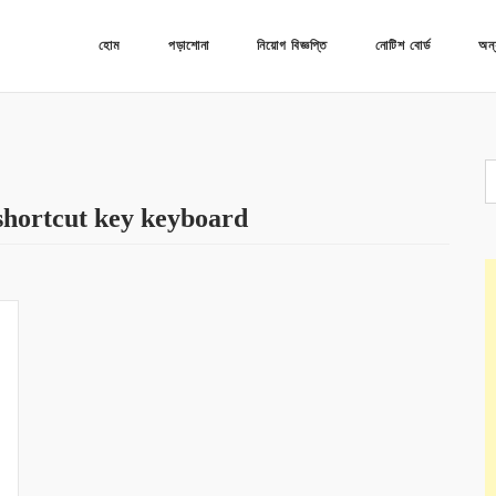
হোম
পড়াশোনা
নিয়োগ বিজ্ঞপ্তি
নোটিশ বোর্ড
অন্
shortcut key keyboard