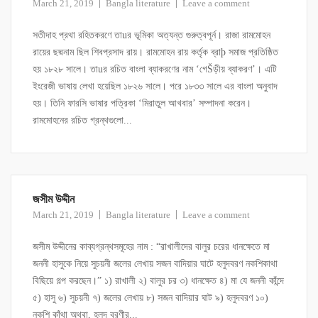
March 21, 2019
Bangla literature
Leave a comment
সতীদাহ প্রথা রহিতকরণে তাuর ভূমিকা অত্যন্ত গুরুত্বপূর্ন। রাজা রামমোহন
রায়ের ছদ্মনাম ছিল শিবপ্রসাদ রায়। রামমোহন রায় কর্তৃক ব্রাþ সমাজ প্রতিষ্ঠিত
হয় ১৮২৮ সালে। তাuর রচিত বাংলা ব্যাকরণের নাম ‘গেŠড়ীয় ব্যাকরণ’। এটি
ইংরেজী ভাষায় লেখা হয়েছিল ১৮২৬ সালে। পরে ১৮৩৩ সালে এর বাংলা অনুবাদ
হয়। তিনি ফারসি ভাষার পত্রিকা ‘মিরাতুল আখবার’ সম্পাদনা করেন।
রামমোহনের রচিত গ্রন্থগুলো...
জসীম উদ্দীন
March 21, 2019
Bangla literature
Leave a comment
জসীম উদ্দীনের কাব্যগ্রন্থসমূহের নাম : “রাখালীদের বালুর চরের ধানক্ষেতে মা
জননী হাসুকে নিয়ে সুচয়নী জলের লেখায় সজন বাদিয়ার ঘাটে হলুদবরণ নকশিকাথা
বিছিয়ে গল্প করছেন।” ১) রাখালী ২) বালুর চর ৩) ধানক্ষেত ৪) মা যে জননী কাঁন্দে
৫) হাসু ৬) সুচয়নী ৭) জলের লেখায় ৮) সজন বাদিয়ার ঘাট ৯) হলুদবরণ ১০)
নকশি কাঁথা অথবা, হলুদ বরণীর...