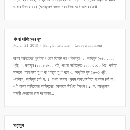
ভাষার উদ্ভব হয়। (অপভ্রংশ বলতে মধ্য ইন্দো-আর্য ভাষার (তথা...
বাংলা সাহিত্যের যুগ
March 21, 2019
Bangla literature
Leave a comment
বাংলা সাহিত্যের যুগবিভাগ মোট তিনটি ভাগে বিভক্ত- ১. আদিযুগ (৬৫০-১২০০
খ্রী) ২. মধ্যযুগ (১২০১-১৮০০ খ্রী)-বাংলা সাহিত্যের ১২০০-১৩৫০ খ্রি. পর্যন্ত
সময়কে “অন্ধকার যুগ” বা “বন্ধ্যা যুগ” বলে ৩. আধুনিক যুগ (১৮০১ খ্রী:
-বর্তমান) আদিযুগ চর্যাপদ: 1. বাংলা ভাষার প্রথম কাব্য/কাবিতা সংকলন চর্যাপদ।
এটি বাংলা সাহিত্যের আদিযুগের একমাত্র লিখিত নিদর্শন। 2. ড. হরপ্রসাদ
শাস্ত্রী নেপালের রাজ দরবারের...
মধ্যযুগ