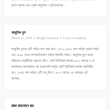
হলেন প্রথম এবং শ্রেষ্ঠ অনুবাদক। কৃত্তিবাসের...
আধুনিক যুগ
March 21, 2019
Bangla literature
Leave a comment
আধুনিক যুগকে দুটি পর্যায়ে ভাগ করা যায়। ১৮০১-১৮৬০ সাল পর্যন্ত প্রথম পর্যায়
এবং ১৮৬১ থেকে সাম্প্রতিককাল পর্যন্ত দ্বিতীয় পর্যায়। আধুনিক যুগে বাংলা
সাহিত্যে গদ্যরীতির প্রচলন ঘটে। ফোর্ট উইলিয়াম কলেজ ১৮০০ সালের ৪ মে
কলকাতার লালবাজারে লর্ড Iয়েলেসলি কর্তৃক ফোর্ট উইলিয়াম কলেজ প্রতিষ্ঠিত
হয়। ১৮৫৪ সাল পর্যন্ত এটি চালু ছিল। ১৮০১ সালের ২৪ নবেম্বর এই
কলেজে...
রাজা রামমোহন রায়