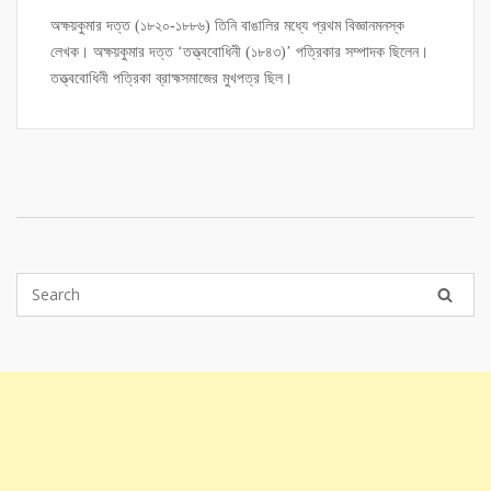
অক্ষয়কুমার দত্ত (১৮২০-১৮৮৬) তিনি বাঙালির মধ্যে প্রথম বিজ্ঞানমনস্ক
লেখক। অক্ষয়কুমার দত্ত ‘তত্ত্ববোধিনী (১৮৪৩)’ পত্রিকার সম্পাদক ছিলেন।
তত্ত্ববোধিনী পত্রিকা ব্রাহ্মসমাজের মুখপত্র ছিল।