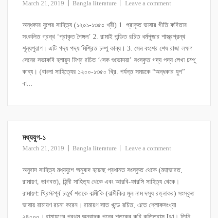
March 21, 2019
Bangla literature
Leave a comment
অন্ধকার যুগের সাহিত্য (১২০১-১৩৫০ খ্রী) 1. প্রাকৃত ভাষার গীতি কবিতার
সংকলিত গ্রন্থ ‘প্রাকৃত পৈঙ্গল’ 2. রামাই পন্ডিত রচিত ধর্মপুজার শাস্ত্রগ্রন্থ
শূন্যপুরাণ। এটি গদ্য পদ্য মিশ্রিত চম্পু কাব্য। 3. সেন বংশের শেষ রাজা লক্ষণ
সেনের সভাকবি হলায়ুদ মিশ্র রচিত ‘সেক শুভোদয়া’ সংস্কৃত গদ্য পদ্য লেখা চম্পু
কাব্য। (বাংলা সাহিত্যের ১২০০-১৩৫০ খ্রি. পর্যন্ত সময়কে “অন্ধকার যুগ”
বা...
মধ্যযুগ-১
March 21, 2019
Bangla literature
Leave a comment
অনুবাদ সাহিত্য মধ্যযুগে অনুবাদ হয়েছে প্রধানত সংস্কৃত থেকে (মহাভারত,
রামায়ণ, ভাগবত), হিন্দী সাহিত্য থেকে এবং আরবি-ফারসি সাহিত্য থেকে।
রামায়ণ: খ্রিস্টপূর্ব চতুর্থ শতকে বাল্মীকি (বাল্মীকির মূল নাম দস্যু রত্নাকর) সংস্কৃত
ভাষায় রামায়ণ রচনা করেন। রামায়ণ সাত খন্ডে রচিত, এতে শ্লোকসংখ্যা
২৪০০০। রামায়ণের প্রথম অনুবাদক পনের শতকের কবি কৃত্তিবাস Iঝা। তিনি