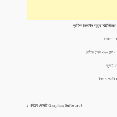
গ্রাফিক ডিজাইন অ্যান্ড মাল্টিমিডিয়
বাংলাদেশ কা
বেসিক ট্রেড ৩৬০ ঘন্টা (
জুলাই-স
বিষয় :- গ্রাফিক
১।নিচের কোনটি Graphics Software?