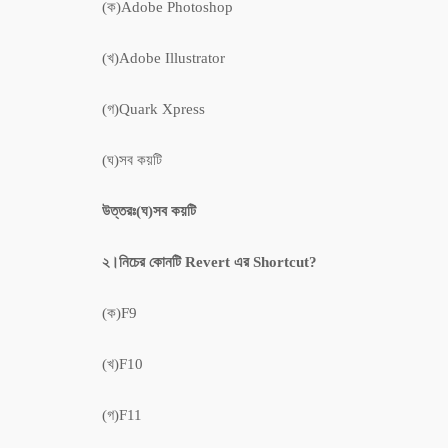
(ক)Adobe Photoshop
(খ)Adobe Illustrator
(গ)Quark Xpress
(ঘ)সব কয়টি
উত্তরঃ(ঘ)সব কয়টি
২।নিচের কোনটি Revert এর ‍Shortcut?
(ক)F9
(খ)F10
(গ)F11