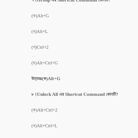
(ক)Alt+G
(খ)Alt+L
(গ)Ctrl+2
(ঘ)Alt+Ctrl+G
উত্তরঃ(ক)Alt+G
৮।Unlock All এর ‍Shortcut Command কোনটি?
(ক)Alt+Ctrl+2
(খ)Alt+Ctrl+L