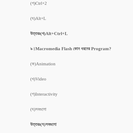
(গ)Ctrl+2
(ঘ)Alt+L
উত্তরঃ(খ)Alt+Ctrl+L
৯।Macromedia Flash কোন ধরনের Program?
(ক)Animation
(খ)Video
(গ)Interactivity
(ঘ)সবগুলো
উত্তরঃ(ঘ)সবগুলো