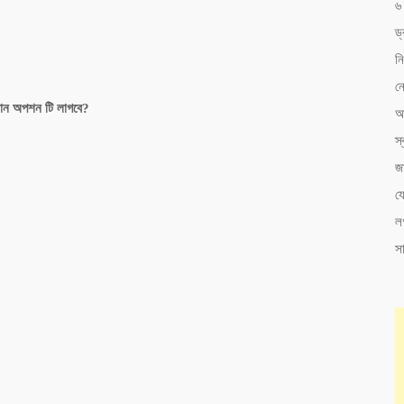
৬ 
ড্
নি
নো
ন অপশন টি লাগবে?
অন
স্ব
জ
য
ল
সা