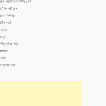
মাস মেয়াদী কম্পিউটার কোর্স
রাইভিং লাইসেন্স
য়োগ বিজ্ঞপ্তি
টিশ বোর্ড
্যান্য
াস্থ্য
াতীয় পরিচয় পত্র
োগাযোগ
গ ইন
ম্প্রতিক তথ্য