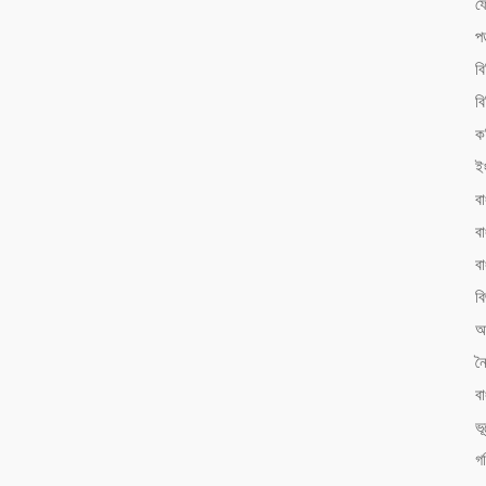
ফ
প
ব
বি
ক
ই
ব
বা
ব
বি
আ
ন
ব
ভ
গ