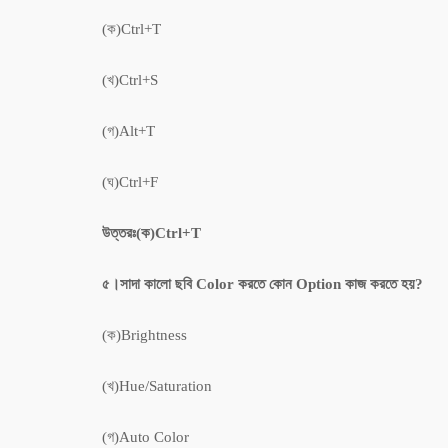
(ক)Ctrl+T
(খ)Ctrl+S
(গ)Alt+T
(ঘ)Ctrl+F
উত্তরঃ(ক)Ctrl+T
৫।সাদা কালো ছবি Color করতে কোন Option কাজ করতে হয়?
(ক)Brightness
(খ)Hue/Saturation
(গ)Auto Color