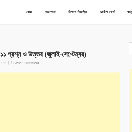
হোম
পড়াশোনা
নিয়োগ বিজ্ঞপ্তি
নোটিশ বোর্ড
অন্
২০১১ প্রশ্ন ও উত্তর (জুলাই-সেপ্টেম্বর)
ions
Leave a comment