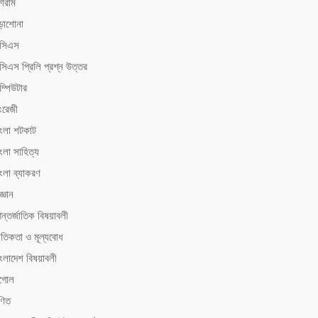
োরাম
ড়াশোনা
িসিএস
সিএস ‍প্রিলি প্রশ্ন উত্তর
ম্পিউটার
ংরেজী
াংলা শটকাট
ংলা সাহিত্য
াংলা ব্যাকরণ
জ্ঞান
ন্তর্জাতিক বিষয়াবলী
ৈতিকতা ও মূল্যবোধ
াংলাদেশ বিষয়াবলী
ূগোল
ণিত