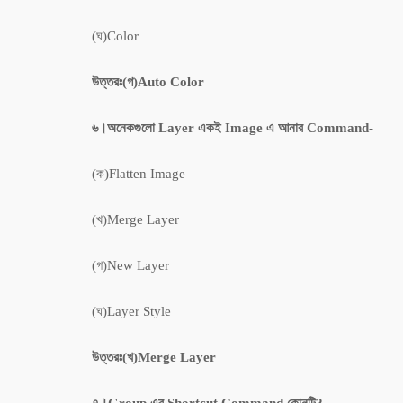
(ঘ)Color
উত্তরঃ(গ)Auto Color
৬।অনেকগুলো Layer একই Image এ আনার Command-
(ক)Flatten Image
(খ)Merge Layer
(গ)New Layer
(ঘ)Layer Style
উত্তরঃ(খ)Merge Layer
৭।Group এর Shortcut Command কোনটি?