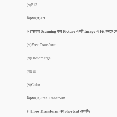
(ঘ)F12
উত্তরঃ(ক)F9
৩।আলাদা Scanning করা Picture একটি Image এ Fit করতে কো
(ক)Free Transform
(খ)Photomerge
(গ)Fill
(ঘ)Color
উত্তরঃ
(ক)Free Transform
৪।Free Transform এর Shortcut কোনটি?