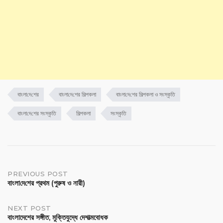
বাংলা‌দে‌শের
বাংলা‌দে‌শের শিল্পকলা
বাংলা‌দে‌শের শিল্পকলা ও সংস্কৃ‌তি
বাংলা‌দে‌শের সংস্কৃ‌তি
শিল্পকলা
সংস্কৃ‌তি
PREVIOUS POST
বাংলা‌দে‌শের প্রথম (পুরুষ ও নারী)
NEXT POST
বাংলাদেশের সঙ্গীত, মুক্তিযুদ্ধে দেশাত্মবোধক