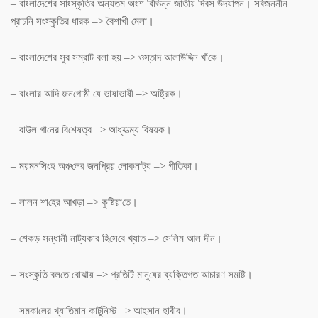
– বাংলা‌দে‌শের সাংস্কৃ‌তির অন্যতম অংশ বি‌ভিন্ন জাতীয় দিবস উদযাপন। সর্বজননীন
প্রাচ‌নি সংস্কৃ‌তির ধারক –> বৈশাখী মেলা।
– বাংলা‌দে‌শের সুর সম্রাট বলা হয় –> ওস্তাদ আলাউদ্দিন খাঁ‌কে।
– বাংলার আ‌দি জন‌গোষ্ঠী যে ভাষাভাষী –> অ‌ষ্ট্রিক।
– বাউল গা‌নের বি‌শেষত্ব –> আধ্যাত্ম্য বিষয়ক।
– ময়মন‌সিংহ অঞ্চ‌লের জন‌প্রিয় লোকনাট্য –> গীতিকা।
– লালন শা‌হের আখড়া –> কু‌ষ্টিয়া‌তে।
– শেকড় সন্ধানী নাট্যকার হি‌সে‌বে খ্যাত –> সে‌লিম আল দীন।
– সংস্কৃ‌তি বল‌তে বোঝায় –> প্র‌তি‌টি মানু‌ষের ব্য‌ক্তিগত আচারণ সম‌ষ্টি।
– সমকা‌লের খ্যা‌তিমান কার্টু‌নিস্ট –> আহসান হাবীব।