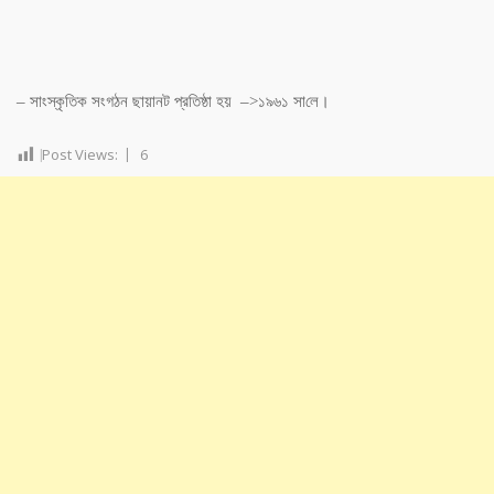
– সাংস্কৃ‌তিক সংগঠন ছায়ানট প্র‌তিষ্ঠা হয় –>১৯৬১ সা‌লে।
Post Views:
6