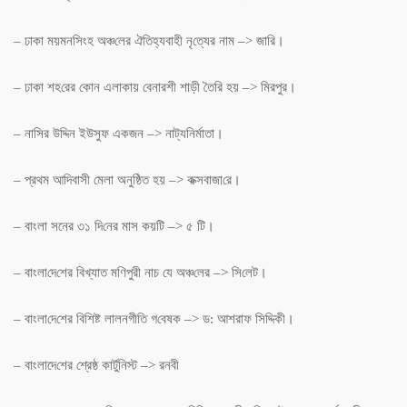
– ঢাকা ময়মন‌সিংহ অঞ্চ‌লের ঐ‌তিহ্যবাহী নৃ‌ত্যের নাম –> জা‌রি।
– ঢাকা শহ‌রের কোন এলাকায় বেনারশী শাড়ী তৈ‌রি হয় –> মিরপুর।
– না‌সির উ‌দ্দিন ইউসুফ একজন –> নাট্য‌নির্মাতা।
– প্রথম আদিবাসী মেলা অনু‌ষ্ঠিত হয় –> কক্সবাজা‌রে।
– বাংলা সনের ৩১ দি‌নের মাস কয়‌টি –> ৫ টি।
– বাংলা‌দে‌শের বিখ্যাত ম‌ণিপুরী নাচ যে অঞ্চ‌লের –> সি‌লেট।
– বাংলা‌দে‌শের বিশিষ্ট লালনগীতি গ‌বেষক –> ড: আশরাফ সি‌দ্দিকী।
– বাংলাদে‌শের শ্রেষ্ঠ কার্টু‌নিস্ট –> রনবী