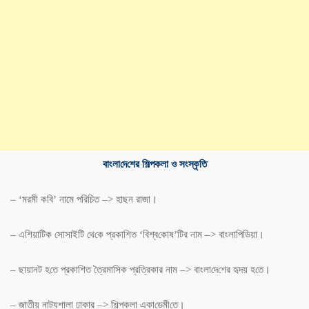
বাংলা
দে
শের
শিল্পকলা
ও
সংস্কৃ
তি
– ‘মরমী ক‌বি’ নামে প‌রি‌চিত –> হাছন রাজা।
– এ‌শিয়া‌টিক সোসাই‌টি থে‌কে প্রকা‌শিত ‘বিশ্ব‌কোষ‌’টির নাম –> বাংলা‌পি‌ডিয়া।
– ছায়ানট হ‌তে প্রকাশিত ত্রৈমা‌সিক প্র‌ত্রিকার নাম –> বাংলা‌দে‌শের হৃদয় হ‌তে।
– জাতীয় নাট্যশালা ঢাকার –> শিল্পকলা একা‌ডেমী‌তে।