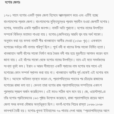
যশোর জেলাঃ
১৭৮১ সালে যশোর একটি পৃথক জেলা হিসেবে আত্মপ্রকাশ করে এবং এটিই হচ্ছে
বাংলাদেশের প্রথম জেলা। বাংলাদেশের মুক্তিযুদ্ধের প্রথম স্বাধীন হওয়া জেলাটি যশোর।
যশোর, সমতটের একটা প্রাচীন জনপদ। নামটি অতি পুরানো। যশোর নামের উৎপত্তি
সম্পর্কে বিভিন্ন মতামত পাওয়া যায়। যশোর (জেসিনরে) আরবি শব্দ যার অর্থ সাকো।
অনুমান করা হয় কসবা নামটি পীর খানজাহান আলীর দেওয়া (১৩৯৮ খৃঃ)। এককালে
যশোরের সর্বত্র নদী নালায় পরিপূর্ণ ছিল। পূর্বে নদী বা খালের উপর সাকো নির্মিত হতো।
খানজাহান আলী বাঁশের সাকো নির্মাণ করে ভৈরব নদী পার হয়ে মুড়লীতে আগমন করেন বলে
জানা যায়। এই বাঁশের সাকো থেকে যশোর নামের উৎপত্তি। তবে এই মতে সমর্থকদের
সংখ্যা খুবই কম। ইরান ও আরব সীমান্তে একটি স্থানের নাম যশোর যার সাথে এই
যশোরের কোন সম্পর্ক স্থাপন করা যায় না। খানজাহান আলীর পূর্ব থেকেই এই যশোর নাম
ছিল। অনেকে অভিমত ব্যক্ত করেন যে, প্রতাপদিত্যের পতনের পর চাঁচড়ার রাজাদের
যশোরের রাজা বলা হত। কেননা তারা যশোর রাজ প্রতাপাদিত্যের সম্পত্তির একাংশ
পুরস্কার স্বরূপ অর্জন করেছিলেন। এই মতও সঠিক বলে মনে হয়। জে, ওয়েস্টল্যাণ্ড
তাঁর যশোর প্রতিবেদনের ১৯৩ পৃষ্ঠায় উল্লেখ করেছেন, রাজা প্রতাপাদিত্য রায়ের আগে
জেলা সদর কসবা মৌজার অর্ন্তভুক্ত ছিল। বনগাঁ-যশোর পিচের রাস্তা ১৮৬৬-১৮৬৮
কালপর্বে তৈরী হয়। যশোর-খুলনা ইতিহাসের ৭৬ পাতায় লেখা আছে “প্রতাপাদিত্যের আগে