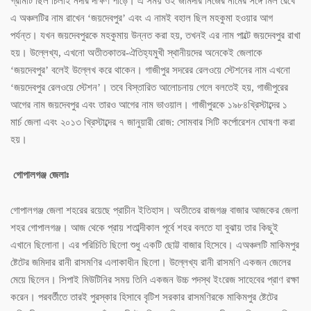
গ্রামটি ছিল চিলাই নদীর দক্ষিণ পাড়ে। এ সময় ওই জমিদার নিজের নামের সঙ্গে মিল রেখে
এ অঞ্চলটির নাম রাখেন ‘জয়দেবপুর’ এবং এ নামই বহাল ছিল মহকুমা হওয়ার আগ
পর্যন্ত। যখন জয়দেবপুরকে মহকুমায় উন্নত করা হয়, তখনই এর নাম পাল্টে জয়দেবপুর রাখা
হয়। উল্লেখ্য, এখনো অতীতকাতর-ঐতিহ্যমুখী স্থানীয়দের অনেকেই জেলাকে
‘জয়দেবপুর’ বলেই উল্লেখ করে থাকেন। গাজীপুর সদরের রেলওয়ে স্টেশনের নাম এখনো
‘জয়দেবপুর রেলওয়ে স্টেশন’। তবে বিস্তারিত আলোচনায় গেলে বলতেই হয়, গাজীপুরের
আগের নাম জয়দেবপুর এবং তারও আগের নাম ভাওয়াল। গাজীপুরকে ১৯৮৪খ্রিস্টাব্দের ১
মার্চ জেলা এবং ২০১৩ খ্রিস্টাব্দের ৭ জানুয়ারী রোজ: সোমবার সিটি কর্পোরেশন ঘোষণা করা
হয়।
গোপালগঞ্জ জেলাঃ
গোপালগঞ্জ জেলা শহরের রয়েছে প্রাচীন ইতিহাস। অতীতের রাজগঞ্জ বাজার আজকের জেলা
শহর গোপালগঞ্জ। আজ থেকে প্রায় শতাব্দীকাল পূর্বে শহর বলতে যা বুঝায় তার কিছুই
এখানে ছিলোনা। এর পরিচিতি ছিলো শুধু একটি ছোট্ট বাজার হিসেবে। এঅঞ্চলটি মাকিমপুর
ষ্টেটের জমিদার রানী রাসমণির এলাকাধীন ছিলো। উল্লেখ্য রানী রাসমণি একজন জেলের
মেয়ে ছিলেন। সিপাই মিউটিনির সময় তিনি একজন উচ্চ পদস্থ ইংরেজ সাহেবের প্রাণ রক্ষা
করেন। পরবর্তীতে তারই পুরস্কার হিসাবে বৃটিশ সরকার রাসমণিরকে মাকিমপুর ষ্টেটের