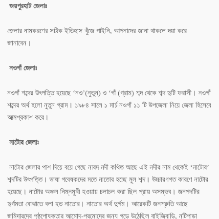
জয়পুরহাট জেলাঃ
জেলার নামকরণের সঠিক ইতিহাস খুঁজে পাইনি, আপনাদের জানা থাকলে দয়া করে
জানাবেন।
নওগাঁ জেলাঃ
নওগাঁ শব্দের উৎপত্তি হয়েছে ‘নও’(নুতুন) ও ‘গাঁ (গ্রাম) শব্দ থেকে শব্দ দুটি ফরাসী। নওগাঁ
শব্দের অর্থ হলো নুতুন গ্রাম। ১৯৮৪ সালে ১ মার্চ নওগাঁ ১১ টি উপজেলা নিয়ে জেলা হিসেবে
আত্মপ্রকাশ করে।
নাটোর জেলাঃ
নাটোর জেলার পাশ দিয়ে বয়ে গেছে নারদ নদী কথিত আছে এই নদীর নাম থেকেই ‘নাটোর’
শব্দটির উৎপত্তি। ভাষা গবেষকদের মতে নাতোর হচ্ছে মুল শব্দ। উচ্চারণগত কারণে নাটোর
হয়েছে। নাটোর অঞ্চল নিম্নমুখী হওয়ায় চলাচল করা ছিল প্রায় অসম্ভব। জনপদটির
দুর্গমতা বোঝাতে বলা হত নাতোর। নাতোর অর্থ দুর্গম। আরেকটি জনশ্রুতি আছে
জমিদারদের পৃষ্ঠপোষকতার আমোদ-প্রমোদের জন্য গড়ে উঠেছিল বাইজিবাড়ি, নটিপাড়া