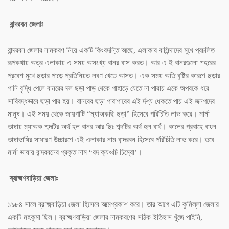
বান্দরবন জেলাঃ
বান্দরবন জেলার নামকরণ নিয়ে একটি কিংবদন্তি আছে, এলাকার বাসিন্দাদের মুখে প্রচলিত
রূপকথায় অত্র এলাকায় এ সময় অসংখ্য বানর বাস করত। আর এ ই বানরগুলো শহরের
প্রবেশ মুখে ছড়ার পাড়ে প্রতিনিয়ত লবণ খেতে আসত। এক সময় অতি বৃষ্টির কারণে ছড়ার
পানি বৃদ্ধি পেলে বানরের দল ছড়া পাড় থেকে পাহাড়ে যেতে না পারায় একে অপরকে ধরে
সারিবদ্ধভাবে ছড়া পার হয়। বানরের ছড়া পারাপারের এই র্দশ্য ধেকতে পায় এই জনপদের
মানুষ। এই সময় থেকে জায়গাটি “ম্যাঅকছি ছড়া” হিসেবে পরিচিতি লাভ করে। মার্মা
ভাষায় ম্যাঅক শব্দটির অর্থ হল বানর আর ছিঃ শব্দটির অর্থ হল বাধঁ। কালের প্রবাহে বাংল
ভাষাভাষির সাধারণ উচ্চারণে এই এলাকার নাম বান্দরবন হিসেবে পরিচিতি লাভ করে। তবে
মার্মা ভাষায় বান্দরবনের প্রকৃত নাম “রদ ক্যওচি চিম্রো’।
ব্রাক্ষ্মণবাড়িয়া জেলাঃ
১৯৮৪ সালে ব্রাক্ষ্মবাড়িয়া জেলা হিসেবে আত্মপ্রকাশ করে। তার আগে এটি কুমিল্লা জেলার
একটি মহকুমা ছিল। ব্রাক্ষ্মণবাড়িয়া জেলার নামকরণের সঠিক ইতিহাস খুঁজে পাইনি,