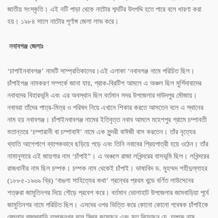
জাতীয় সংস্কৃতি। এই নটি পাড়া থেকে নাটোর শব্দটির উৎপদ্দি হতে পারে বলে ধারণা করা
হয়। ১৯৮৪ সালে নাটোর পূর্ণাঙ্গ জেলা লাভ করে।
নবাবগঞ্জ জেলাঃ
‘চাপাইনবাবগঞ্জ’ নামটি সাম্প্রতিকালের।এই এলাকা ‘নবাবগঞ্জ নামে পরিচিত ছিল।
চাঁপাইগঞ্জ নামকরণ সম্পর্কে জানা যায়, প্রাক-ব্রিটিশ আমলে এ অঞ্চল ছিল মুর্শিদাবাদের
নবাবদের বিহারভূমি এবং এর অবস্থান ছিল বর্তমান সদর উপজেলার দাউদপুর মৌজায়।
নবাবরা তাঁদের পাত্র-মিত্র ও পরিষদ নিয়ে এখানে শিকার করতে আসতেন বলে এ স্থানের
নাম হয় নবাবগঞ্জ। চাঁপাইনবাবগঞ্জ নামের ইতিবৃত্ত নবাব আমলে মহেশপুর গ্রামে চম্পাবতী
মতান্তরে ‘চম্পারানী বা চম্পাবাঈ’ নামে এক সুন্দরী বাঈজী বাস করতেন। তাঁর নৃত্যের
খ্যাতি আশেপাশে ব্যাপকভাবে ছড়িয়ে পড়ে এবং তিনি নবাবের প্রিয়পাত্রী হয়ে ওঠেন। তাঁর
নামানুসারে এই জায়গার নাম ‘চাঁপাই”। এ অঞ্চলে রাজা লখিন্দরের বাসভূমি ছিল। লখিন্দরের
রাজধানীর নাম ছিল চম্পক। চম্পক নাম থেকেই চাঁপাই। ভাষাবিদ ড. মুহম্মদ শহীদুল্লাহর
(১৮৮৫-১৯৬৯ খ্রি) ‘বাঙলা সাহিত্যের কথা’ গ্রন্থের প্রথম খন্ডে বর্ণিত লাউসেনের
শত্রুরা জামুতিনগর দিয়ে গৌড়ে প্রবেশ করে। বর্তমান ভোলাহাট উপজেলার জামবাড়িয়া পূর্বে
জামুতিনগর নামে পরিচিত ছিল। এসবের ওপর ভিত্তি করে কোনো কোনো গবেষক চাঁপাইকে
বেহুলার শ্বশুরবাড়ি চম্পকনগর বলে স্থির করেছেন এবং মত দিয়েছেন যে, চম্পক নাম