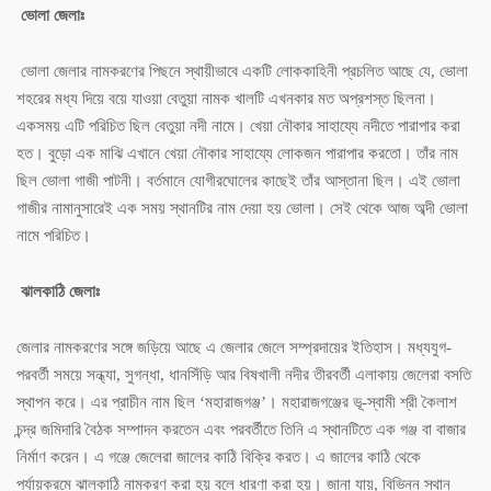
ভোলা জেলাঃ
ভোলা জেলার নামকরণের পিছনে স্থায়ীভাবে একটি লোককাহিনী প্রচলিত আছে যে, ভোলা
শহরের মধ্য দিয়ে বয়ে যাওয়া বেতুয়া নামক খালটি এখনকার মত অপ্রশস্ত ছিলনা।
একসময় এটি পরিচিত ছিল বেতুয়া নদী নামে। খেয়া নৌকার সাহায্যে নদীতে পারাপার করা
হত। বুড়ো এক মাঝি এখানে খেয়া নৌকার সাহায্যে লোকজন পারাপার করতো। তাঁর নাম
ছিল ভোলা গাজী পাটনী। বর্তমানে যোগীরঘোলের কাছেই তাঁর আস্তানা ছিল। এই ভোলা
গাজীর নামানুসারেই এক সময় স্থানটির নাম দেয়া হয় ভোলা। সেই থেকে আজ অব্দী ভোলা
নামে পরিচিত।
ঝালকাঠি জেলাঃ
জেলার নামকরণের সঙ্গে জড়িয়ে আছে এ জেলার জেলে সম্প্রদায়ের ইতিহাস। মধ্যযুগ-
পরবর্তী সময়ে সন্ধ্যা, সুগন্ধা, ধানসিঁড়ি আর বিষখালী নদীর তীরবর্তী এলাকায় জেলেরা বসতি
স্থাপন করে। এর প্রাচীন নাম ছিল ‘মহারাজগঞ্জ’। মহারাজগঞ্জের ভূ-স্বামী শ্রী কৈলাশ
চন্দ্র জমিদারি বৈঠক সম্পাদন করতেন এবং পরবর্তীতে তিনি এ স্থানটিতে এক গঞ্জ বা বাজার
নির্মাণ করেন। এ গঞ্জে জেলেরা জালের কাঠি বিক্রি করত। এ জালের কাঠি থেকে
পর্যায়ক্রমে ঝালকাঠি নামকরণ করা হয় বলে ধারণা করা হয়। জানা যায়, বিভিন্ন স্থান