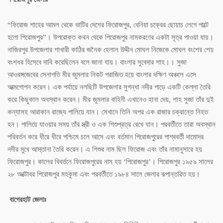
“ফিরোজ শাহের আমল থেকে ভাটির দেশের ফিরোজপুর, বেনিয়া চক্রের ছোয়াচ লেগে পাল্টে
হলো পিরোজপুর”। উপরোক্ত কথন থেকে পিরোজপুর নামকরণের একটা সূত্র পাওয়া যায়।
নাজিরপুর উপজেলার শাখারী কাঠির জনৈক হেলাল উদ্দীন মোঘল নিজেকে মোঘল বংশের শেয়
বংশধর হিসেবে দাবি করেছিলেন বলে জানা যায়। বাংলার সুবেদার শাহ।। সুজা
আওরঙ্গজেবের সেনাপতি মীর জুমলার নিকট পরাজিত হয়ে বাংলার দক্ষিণ অঞ্চলে এসে
আত্মগোপন করেন। এক পর্যায়ে নলছিটি উপজেলার সুগন্ধা নদীর পাড়ে একটি কেল্লা তৈরি
করে কিছুকাল অবস্থান করেন। মীর জুমলার বাহিনী এখানেও হানা দেয়, শাহ সুজা তাঁর দুই
কন্যাসহ আরাকান রাজ্যে পালিয়ে যান। সেখানে তিনি অপর এক রাজার চক্রান্তে নিহত
হন। পালিয়ে যাওয়ার সময় তাঁর স্ত্রী ও এক শিশুপ্রত্র রেখে যান। পরবর্তীতে তারা অবস্থান
পরিবর্তন করে ধীরে ধীরে পশ্চিমে চলে আসে এবং বর্তমান পিরোজপুরের পাশ্ববর্তী দামোদর
নদীর মুখে আস্তানা তৈরি করেন। এ শিশুর নাম ছিল ফিরোজ এবং তাঁর নামানুসারে হয়
ফিরোজপুর। কালের বিবর্তনে ফিরোজপুরের নাম হয় ‘পিরোজপুর’। পিরোজপুর ১৯৫৯ সালের
২৮ অক্টোবর পিরোজপুর মহকুমা এবং পরবর্তীতে ১৯৮৪ সালে জেলার রূপান্তরিত হয়।
বাগেরহাট জেলাঃ