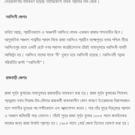
নেত্রকোণার নামকরণ হয়েছে নাটেরকোণা নামক গ্রামের নাম থেকে।
নরসিংদী জেলাঃ
কথিত আছে, প্রাচীনকালে এ অঞ্চলটি নরসিংহ নামক একজন রাজার শাসনাধীন ছিল।
আনুমানিক পঞ্চদশ শতাব্দীর প্রথম দিকে রাজা নরসিংহ প্রাচীন ব্যক্ষ্মপুত্র নদের পশ্চিম তীরে
নরসিংহপুর নামে একটি ছোট নগর স্থাপন করেছিলেনঅ তাঁরই নামানুসারে নরসিংদী নামটি
আবির্ভূত হয়। নরসিংহ নামের সাথে ‘দী’ যুক্ত হয়ে নরসিংদী হয়েছে। নরসিংহদী শব্দের
পরিবর্তিত রূপই “নরসিংদী”।
রাজবাড়ী জেলাঃ
রাজা সূর্য্য কুমারের নামানুসারে রাজবাড়ীর নামকরণ করা হয়। রাজা সূর্য্য কুমারের পিতামহ
প্রভুরাম নবাব সিরাজ-উদ-দৌলার রাজকর্মী থাকাকালীন কোন কারণে ইংরেজদের বিরাগভাজন
হলে পলাশীর যুদ্ধের পর লক্ষীকোলে এস আত্মগোপন করেন। পরে তাঁর পুত্র দ্বিগেন্দ্র প্রসাদ
এ অঞ্চলে জমিদারী গড়ে তোলেন। তাঁরই পুত্র রাজা সূর্য্য কুমার ১৮৮৫ সালে জনহিতকর
কাজের জন্য রাজা উপাধি প্রাপ্ত হন। ১৯৮৪ সালে ১মার্চ জেলা হিসেবে ঘোষণা করা হয়।