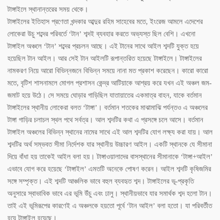
টাঙ্গাইলে স্থানান্তরের সময় থেকে।
টাঙ্গাইলের ইতিহাস প্রণেতা খন্দকার আব্দুর রহিম সাহেবের মতে, ইংরেজ আমলে এদেশের
লোকেরা উচু শব্দের পরিবর্তে ‘টান’ শব্দই ব্যবহার করতে অভ্যস্ত ছিল বেশি। এখনো
টাঙ্গাইল অঞ্চলে ‘টান’ শব্দের প্রচলন আছে। এই টানের সাথে আইল শব্দটি যুক্ত হয়ে
হয়েছিল টান আইল। আর সেই টান আইলটি রূপান্তরিত হয়েছে টাঙ্গাইলে। টাঙ্গাইলের
নামকরণ নিয়ে আরো বিভিন্নজনে বিভিন্ন সময়ে নানা মত প্রকাশ করেছেন। কারো কারো
মতে, বৃটিশ শাসনামলে মোগল প্রশাসন কেন্দ্র আটিয়াকে আশ্রয় করে যখন এই অঞ্চল জম-
জমাট হয়ে উঠে। সে সময়ে ঘোড়ার গাড়িছিল যাতায়াতের একমাত্র বাহন, যাকে বর্তমান
টাঙ্গাইলের স্থানীয় লোকেরা বলত ‘টাঙ্গা’। বর্তমান শতকের মাঝামাঝি পর্যন্তও এ অঞ্চলের
টাঙ্গা গাড়ির চলাচল স্থল পথে সর্বত্র। আল শব্দটির কথা এ প্রসঙ্গে চলে আসে। বর্তমান
টাঙ্গাইল অঞ্চলের বিভিন্ন স্থানের নামের সাথে এই আল শব্দটির যোগ লক্ষ্য করা যায়। আল
শব্দটির অর্থ সম্ভবত সীমা নির্দেশক যার স্থানীয় উচ্চারণ আইল। একটি স্থানকে যে সীমানা
দিয়ে বাঁধা হয় তাকেই আইল বলা হয়। টাঙ্গাওয়ালাদের বাসস্থানের সীমানাকে ‘টাঙ্গা+আইল’
এভাবে যোগ করে হয়েছে ‘টাঙ্গাইল’ এমতটি অনেকে পোষণ করেন। আইল শব্দটি কৃষিজমির
সঙ্গে সম্পৃক্ত। এই শব্দটি আঞ্চলিক ভাবে বহুল ব্যবহৃত শব্দ। টাঙ্গাইলের ভূ-প্রকৃতি
অনুসারে স্বাভাবিক ভাবে এর ভূমি উঁচু এবং ঢালু। স্থানীয়ভাবে যার সমার্থক শব্দ হলো টান।
তাই এই ভূমিরূপের কারণেই এ অঞ্চলকে হয়তো পূর্বে ‘টান আইল’ বলা হতো। যা পরিবর্তীত
হয়ে টাঙ্গাইল হয়েছে।