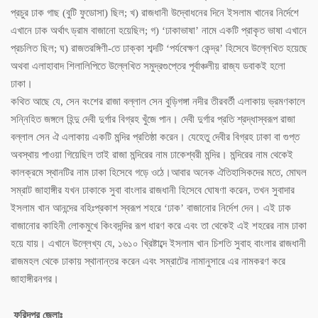
প্রচুর ঢাক গাছ (বুটি ফুডোসা) ছিল; খ) রাজধানী উদ্বোধনের দিনে ইসলাম খানের নির্দেশে
এখানে ঢাক অর্থাৎ ড্রাম বাজানো হয়েছিল; গ) ‘ঢাকাভাষা’ নামে একটি প্রাকৃত ভাষা এখানে
প্রচলিত ছিল; ঘ) রাজতরঙ্গিণী-তে ঢাক্কা শব্দটি ‘পর্যবেক্ষণ কেন্দ্র’ হিসেবে উল্লেখিত হয়েছে
অথবা এলাহাবাদ শিলালিপিতে উল্লেখিত সমুদ্রগুপ্তের পূর্বাঞ্চলীয় রাজ্য ডবাকই হলো
ঢাকা।
কথিত আছে যে, সেন বংশের রাজা বল্লাল সেন বুড়িগঙ্গা নদীর তীরবর্তী এলাকায় ভ্রমণকালে
সন্নিহিত জঙ্গলে হিন্দু দেবী দুর্গার বিগ্রহ খুঁজে পান। দেবী দুর্গার প্রতি শ্রদ্ধাস্বরূপ রাজা
বল্লাল সেন ঐ এলাকায় একটি মন্দির প্রতিষ্ঠা করেন। যেহেতু দেবীর বিগ্রহ ঢাকা বা গুপ্ত
অবস্থায় পাওয়া গিয়েছিল তাই রাজা মন্দিরের নাম ঢাকেশ্বরী মন্দির। মন্দিরের নাম থেকেই
কালক্রমে স্থানটির নাম ঢাকা হিসেবে গড়ে ওঠে।আবার অনেক ঐতিহাসিকদের মতে, মোঘল
সম্রাট জাহাঙ্গীর যখন ঢাকাকে সুবা বাংলার রাজধানী হিসেবে ঘোষণা করেন, তখন সুবাদার
ইসলাম খান আনন্দের বহিঃপ্রকাশ স্বরূপ শহরে ‘ঢাক’ বাজানোর নির্দেশ দেন। এই ঢাক
বাজানোর কাহিনী লোকমুখে কিংবদন্দির রূপ ধারণ করে এবং তা থেকেই এই শহরের নাম ঢাকা
হয়ে যায়। এখানে উল্লেখ্য যে, ১৬১০ খ্রিষ্টাব্দে ইসলাম খান চিশতি সুবাহ বাংলার রাজধানী
রাজমহল থেকে ঢাকায় স্থানান্তর করেন এবং সম্রাটের নামানুসারে এর নামকরণ করে
জাহাঙ্গীরনগর।
ফরিদপুর জেলাঃ