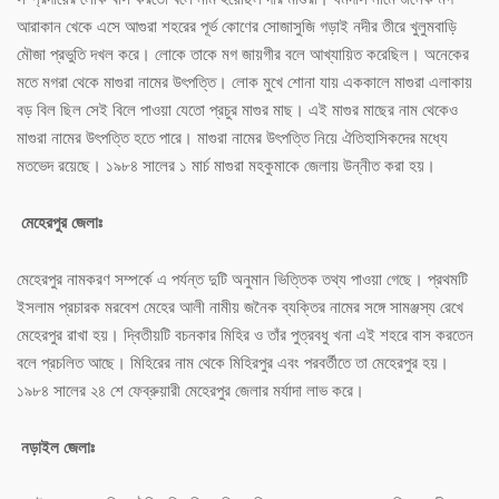
আরাকান খেকে এসে আগুরা শহরের পূর্ভ কোণের সোজাসুজি গড়াই নদীর তীরে খুলুমবাড়ি
মৌজা প্রভুতি দখল করে। লোকে তাকে মগ জায়গীর বলে আখ্যায়িত করেছিল। অনেকের
মতে মগরা থেকে মাগুরা নামের উৎপত্তি। লোক মুখে শোনা যায় এককালে মাগুরা এলাকায়
বড় বিল ছিল সেই বিলে পাওয়া যেতো প্রচুর মাগুর মাছ। এই মাগুর মাছের নাম থেকেও
মাগুরা নামের উৎপত্তি হতে পারে। মাগুরা নামের উৎপত্তি নিয়ে ঐতিহাসিকদের মধে্য
মতভেদ রয়েছে। ১৯৮৪ সালের ১ মার্চ মাগুরা মহকুমাকে জেলায় উন্নীত করা হয়।
মেহেরপুর জেলাঃ
মেহেরপুর নামকরণ সম্পর্কে এ পর্যন্ত দুটি অনুমান ভিত্তিক তথ্য পাওয়া গেছে। প্রথমটি
ইসলাম প্রচারক মরবেশ মেহের আলী নামীয় জনৈক ব্যক্তির নামের সঙ্গে সামঞ্জস্য রেখে
মেহেরপুর রাখা হয়। দ্বিতীয়টি বচনকার মিহির ও তাঁর পুত্রবধু খনা এই শহরে বাস করতেন
বলে প্রচলিত আছে। মিহিরের নাম থেকে মিহিরপুর এবং পরবর্তীতে তা মেহেরপুর হয়।
১৯৮৪ সালের ২৪ শে ফেব্রুয়ারী মেহেরপুর জেলার মর্যাদা লাভ করে।
নড়াইল জেলাঃ