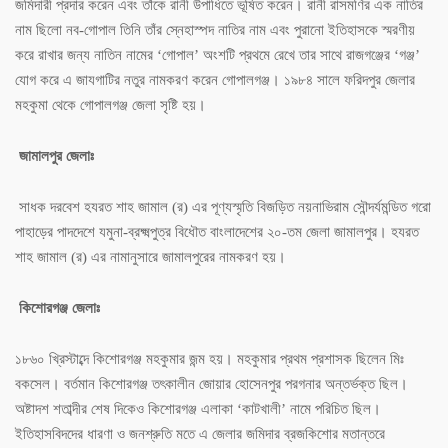
জমিদারী প্রদার করেন এবং তাঁকে রানী উপাধিতে ভূষিত করেন। রানী রাসমণির এক নাতির
নাম ছিলো নব-গোপাল তিনি তাঁর স্নেহাস্পদ নাতির নাম এবং পুরানো ইতিহাসকে স্মরণীয়
করে রাখার জন্য নাতিন নামের ‘গোপাল’ অংশটি প্রথমে রেখে তার সাথে রাজগঞ্জের ‘গঞ্জ’
যোগ করে এ জাযগাটির নতুর নামকরণ করেন গোপালগঞ্জ। ১৯৮৪ সালে ফরিদপুর জেলার
মহকুমা থেকে গোপালগঞ্জ জেলা সৃষ্টি হয়।
জামালপুর জেলাঃ
সাধক দরবেশ হযরত শাহ জামাল (র) এর পূণ্যস্মৃতি বিজড়িত নয়নাভিরাম সৌন্দর্যমন্ডিত গরো
পাহাড়ের পাদদেশে যমুনা-ব্রক্ষ্মপুত্র বিধৌত বাংলাদেশের ২০-তম জেলা জামালপুর। হযরত
শাহ জামাল (র) এর নামানুসারে জামালপুরের নামকরণ হয়।
কিশোরগঞ্জ জেলাঃ
১৮৬০ খ্রিস্টাব্দে কিশোরগঞ্জ মহকুমার জন্ম হয়। মহকুমার প্রথম প্রশাসক ছিলেন মিঃ
বকসেল। বর্তমান কিশোরগঞ্জ তৎকালীন জোয়ার হোসেনপুর পরগনার অন্তর্ভক্ত ছিল।
অষ্টাদশ শতাব্দীর শেষ দিকেও কিশোরগঞ্জ এলাকা ‘কাটখালী’ নামে পরিচিত ছিল।
ইতিহাসবিদদের ধারণা ও জনশ্রুতি মতে এ জেলার জমিদার ব্রজকিশোর মতান্তরে