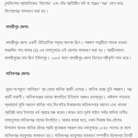
নন্দকিশোর প্রামানিকের ‘কিশোর’ এবং তাঁর প্রতিষ্ঠিত হাট বা গঞ্জের ‘গঞ্জ’ যোগ করে
কিশোরগঞ্জ নামকরণ করা হয়।
মাদারীপুর জেলাঃ
মাদারীপুর জেলা একটি ঐতিহাসিক সমৃদ্ধ জনপদ ছিল। পঞ্চদশ শতাব্দীতে সাধক হযরত
বদরুদ্দিন শাহ মাদার (র) এর নামানুসারে এই জেলার নামকরণ করা হয়। প্রাচীনকালে
মাদারীপুরের নাম ছিল ইদিলপুর। ১৯৮৪ সালে মাদারীপুর জেলা হিসেবে স্বীকৃতি লাভ করে।
মানিকগঞ্জ জেলাঃ
মূরত সংস্কৃত ‘মানিক্য’ শব্দ থেকে মানিক শব্দটি এসেছে। মানিক হচ্ছে চুনি পদ্মরাগ। গঞ্জ
শব্দটি ফরাসী। মানিকগঞ্জের নামের ঋৎপত্তি ইতিহাস আজও রহস্যবৃত। অষ্টাদশ শতকের
প্রথমার্ধে সুফি দরবেশ মানিক শাহ সিংগাইর উপজেলার মানিকনগরে আসেন এবং খানকা
প্রতিষ্ঠা করে ইসলাম ধর্ম প্রচার শুরু করেন।কারও মতে দূর্ধর্ষ পাঠান সর্দার মানিক ঢালীর
নামানুসারে মানিকগঞ্জ নামের উৎপত্তি। আবার কারো মতে, নবাব সিরাজ উদ-দৌলার
বিশাবাস ঘাতক মানিক চাঁদের প্রতি কৃতজ্ঞতা স্বরূপ তার নমানুসারে ১৮৪৫ সালের মে মাসে
মানিকগঞ্জ মহকুমার নামকরণ হয়। মানিকগঞ্জ মহকুমার নামকরণ সম্পর্কীত উল্লেখ্য তিনটি