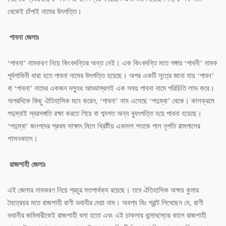
থেকেই চাঁপাই নামের উৎপত্তি।
পাবনা জেলাঃ
‘পাবনা’ নামকরণ নিয়ে কিংবদন্তির অন্ত নেই। এক কিংবদন্তি মতে গঙ্গার ‘পাবনী’ নামক
পূর্বগামিনী ধারা হতে পাবনা নামের উৎপত্তি হয়েছে। অপর একটি সূত্রে জানা যায় ‘পাবন’
বা ‘পাবনা’ নামের একজন দস্যুর আড্ডাস্থলই এক সময় পাবনা নামে পরিচিতি লাভ করে।
অপরদিকে কিছু ঐতিহাসিক মনে করেন, ‘পাবনা’ নাম এসেছে ‘পদুম্বা’ থেকে। কালক্রমে
পদুম্বাই স্বরসঙ্গতি রক্ষা করতে গিয়ে বা শব্দগত অন্য ব্যুৎপত্তি হয়ে পাবনা হয়েছে।
‘পদুম্বা’ জনপদের প্রথম সাক্ষাৎ মিলে খ্রিষ্টীয় একাদশ শতকে পাল নৃপতি রামপালের
শাসনকালে।
রাজশাহী জেলাঃ
এই জেলার নামকরণ নিয়ে প্রচুর মতপার্থক্য রয়েছে। তবে ঐতিহাসিক অক্ষয় কুমার
মৈত্রেয়র মতে রাজশাহী রাণী ভবানীর দেয়া নাম। অবশ্য মিঃ গ্রান্ট লিখেছেন যে, রাণী
ভবানীর জমিদারীকেই রাজশাহী বলা হতো এবং এই চাকলার বন্দোবস্তের কালে রাজশাহী