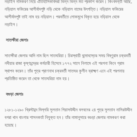
নড়াইল নামকরণ নিয়ে ঐতিহাসিকবিদরা ভিন্ন ভিন্ন মত প্রকাশ করেন। কিংবদন্তী আছে,
নড়িয়াল ফকিরের আশীর্বাদপুষ্ট নড়ি থেকে নড়িয়াল নামের উৎপত্তি। নড়িয়াল ফকিরের
আশীর্বাদপুষ্ট তাই নাম হয় নড়িয়াল। পরবর্তীতে লোকমুখে বিকৃত হয়ে নড়িয়াল থেকে
নড়াইল।
সাতক্ষীরা জেলাঃ
সাতক্ষীরা জেলার আদি নাম ছিল সাতঘরিয়া। চিরস্থায়ী বন্দোবস্তের সময় বিষ্ণুরাম চক্রবর্তী
নদীয়ার রাজা কৃষ্ণচন্দ্রের কর্মচারী হিসেবে ১৭৭২ সালে নিলামে এই পরগনা কিনে গ্রাম
স্থাপন করেন। তাঁর পুত্র প্রাণনাথ চক্রবর্তী সাতঘর কুলীন ব্রাক্ষ্মণ এনে এই পরগনায়
প্রতিষ্ঠিত করেন তা থেকে সাতঘরিয়া নাম হয়।
বগুড়া জেলাঃ
১২৮১-১২৯০ খ্রিস্টাব্দে দিল্লরি সুলতান গিয়াসউদ্দীন বলবনের ২য় পুত্র সুলতান নাসিরউদ্দীন
বগরা খান বাংলার শাসনকর্তা নিযুক্ত হন। তাঁর নামানুসারে বগুড়া জেলার নামকরণ করা
হয়েছে।