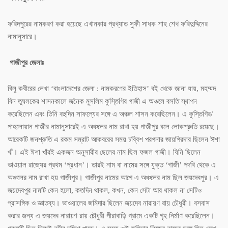
ফরিদপুরের নামকরণ করা হয়েছে এখানকার প্রখ্যাত সুফী সাধক শাহ শেখ ফরিদুদ্দিনের
নামানুসারে।
গাজীপুর জেলাঃ
বিলু কবীরের লেখা ‘বাংলাদেশের জেলা : নামকরণের ইতিহাস’ বই থেকে জানা যায়, মহম্মদ
বিন তুঘলকের শাসনকালে জনৈক মুসলিম কুস্তিগির গাজী এ অঞ্চলে বসতি স্থাপন
করেছিলেন এবং তিনি বহুদিন সাফল্যের সঙ্গে এ অঞ্চল শাসন করেছিলেন। এ কুস্তিগির/
পাহলোয়ান গাজীর নামানুসারেই এ অঞ্চলের নাম রাখা হয় গাজীপুর বলে লোকশ্রুতি রয়েছে।
আরেকটি জনশ্রুতি এ রকম সম্রাট আকবরের সময় চবি্বশ পরগনার জায়গিরদার ছিলেন ঈশা
খাঁ। এই ঈশা খাঁরই একজন অনুসারীর ছেলের নাম ছিল ফজল গাজী। যিনি ছিলেন
ভাওয়াল রাজ্যের প্রথম ‘প্রধান’। তারই নাম বা নামের সঙ্গে যুক্ত ‘গাজী’ পদবি থেকে এ
অঞ্চলের নাম রাখা হয় গাজীপুর। গাজীপুর নামের আগে এ অঞ্চলের নাম ছিল জয়দেবপুর। এ
জয়দেবপুর নামটি কেন হলো, কতদিন থাকল, কখন, কেন সেটা আর থাকল না সেটিও
প্রাসঙ্গিক ও জ্ঞাতব্য। ভাওয়ালের জমিদার ছিলেন জয়দেব নারায়ণ রায় চৌধুরী। বসবাস
করার জন্য এ জয়দেব নারায়ণ রায় চৌধুরী পীরাবাড়ি গ্রামে একটি গৃহ নির্মাণ করেছিলেন।