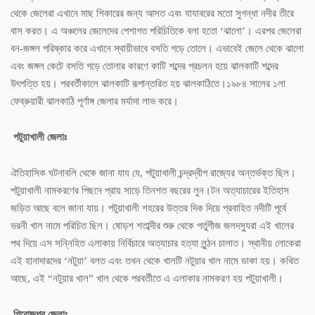
থেকে জেলেরা এখানে মাছ শিকারের জন্য আসত এবং যাযাবরের মতো সুগন্ধা নদীর তীরে
বাস করত। এ অঞ্চলের জেলেদের পেশাগত পরিচিতিকে বলা হতো ‘ঝালো’। এরপর জেলেরা
বন-জঙ্গল পরিষ্কার করে এখানে স্থায়ীভাবে বসতি গড়ে তোলে। এভাবেই জেলে থেকে ঝালো
এবং জঙ্গল কেটে বসতি গড়ে তোলার কারণে কাটি শব্দের প্রচলন হয়ে ঝালকাটি শব্দের
উৎপত্তি হয়। পরবর্তীকালে ঝালকাটি রূপান্তরিত হয় ঝালকাঠিতে।১৯৮৪ সালের ১লা
ফেব্রুয়ারী ঝালকাঠি পূর্ণাঙ্গ জেলার মর্যাদা লাভ করে।
পটুয়াখালী জেলাঃ
ঐতিহাসিক ঘটনাবলি থেকে জানা যায যে, পটুয়াখালী চন্দ্রদ্বীপ রাজ্যের অন্তর্ভক্ত ছিল।
পটুয়াখালী নামকরণের পিছনে প্রায় সাড়ে তিনশত বছরের লুন।টন অত্যাচারের ইতিহাস
জড়িত আছে বলে জানা যায়। পটুয়াখালী শহরের উত্তর দিক দিয়ে প্রবাহিত নদীটি পূর্বে
ভরনী খাল নামে পরিচিত ছিল। ষোড়শ শতাব্দীর শুরু থেকে পর্তুগীজ জলদস্যুরা এই খালের
পথ দিয়ে এস সন্নিহিত এলাকায় নির্বিচারে অত্যাচার হত্যা লুন্ঠন চালাত। স্থানীয় লোকেরা
এই হানাদারদের ‘নটুয়া’ বলত এবং তখন থেকে খালটি নটুয়ার খাল নামে ডাকা হয়। কথিত
আছে, এই “নটুয়ার খাল” খাল থেকে পরবর্তীতে এ এলাকার নামকরণ হয় পটুয়াখালী।
পিরোজপুর জেলাঃ