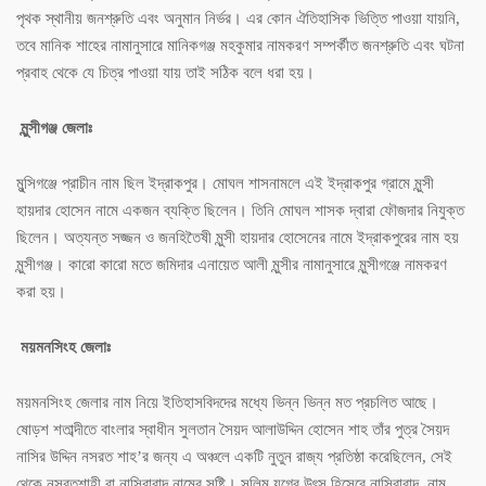
পৃথক স্থানীয় জনশ্রুতি এবং অনুমান নির্ভর। এর কোন ঐতিহাসিক ভিত্তি পাওয়া যায়নি,
তবে মানিক শাহের নামানুসারে মানিকগঞ্জ মহকুমার নামকরণ সম্পর্কীত জনশ্রুতি এবং ঘটনা
প্রবাহ থেকে যে চিত্র পাওয়া যায় তাই সঠিক বলে ধরা হয়।
মুন্সীগঞ্জ জেলাঃ
মুন্সিগঞ্জে প্রাচীন নাম ছিল ইদ্রাকপুর। মোঘল শাসনামলে এই ইদ্রাকপুর গ্রামে মুন্সী
হায়দার হোসেন নামে একজন ব্যক্তি ছিলেন। তিনি মোঘল শাসক দ্বারা ফৌজদার নিযুক্ত
ছিলেন। অত্যন্ত সজ্জন ও জনহিতৈষী মুন্সী হায়দার হোসেনের নামে ইদ্রাকপুরের নাম হয়
মুন্সীগঞ্জ। কারো কারো মতে জমিদার এনায়েত আলী মুন্সীর নামানুসারে মুন্সীগঞ্জে নামকরণ
করা হয়।
ময়মনসিংহ জেলাঃ
ময়মনসিংহ জেলার নাম নিয়ে ইতিহাসবিদদের মধ্যে ভিন্ন ভিন্ন মত প্রচলিত আছে।
ষোড়শ শতাব্দীতে বাংলার স্বাধীন সুলতান সৈয়দ আলাউদ্দিন হোসেন শাহ তাঁর পুত্র সৈয়দ
নাসির উদ্দিন নসরত শাহ’র জন্য এ অঞ্চলে একটি নুতুন রাজ্য প্রতিষ্ঠা করেছিলেন, সেই
থেকে নসরতশাহী বা নাসিরাবাদ নামের সৃষ্টি। সলিম যুগের উৎস হিসেবে নাসিরাবাদ, নাম