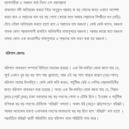
ব্যবসায়ীরা এ অঞ্চলে কাঠ নিতে এস খরস্রোতা
খাকদোন নদী অতিক্রম করতে গিয়ে অনুকুল প্রবাহ বা বড় গোনের জন্য এখানে অপেক্ষা
করত বলে এ স্থানের নাম হয় বড় গোনা।কারো মতে আবার স্রোতের বিপরীতে গুন (দড়ি)
টেনে নৌকা অতিক্রম করতে হতো বলে এ স্থানের নাম বরগুনা। কেউ কেউ বলেন, বরগুনা
নামক কোন প্রভাবশালী রাখাইন অধিবাসীর নামানুসারে বরগুনা। আবার কারো মতে বরগুনা
নামক কোন এক বাওয়ালীর নামানুসারে এ স্থানের নাম করণ করা হয় বরগুনা।
বরিশাল জেলাঃ
বরিশাল নামকরণ সম্পর্কে বিভিন্ন মতভেদ রয়েছে। এক কিংবদন্তি থেকে জানা যায় যে,
পূর্বে এখানে খুব বড় বড় শাল গাছ জন্মাতো, আর এই বড় শাল গাছের কারণে (বড়+শাল)
বরিশাল নামের উৎপত্তি। কেউ কেউ দাবি করেন, পর্তুগীজ বেরি ও শেলির প্রেমকাহিনীর
জন্য বরিশাল নামকরণ করা হয়েছে। অন্য এক কিংবদন্তি থেকে জানা যায় যে, গিরদে
বন্দরে (গ্রেট বন্দর) ঢাকা নবাবদের বড় বড় লবণের গোলা ও চৌকি ছিল। ইংরেজ ও পর্তুগীজ
বণিকরা বড় বড় লবণের চৌকিকে ‘বরিসল্ট’ বলতো। অথাৎ বরি (বড়)+ সল্ট(লবণ)= বরিসল্ট।
আবার অনেকের ধারণা এখানকার লবণের দানাগুলো বড় বড় ছিল বলে ‘বরিসল্ট’ বলা হতো ।
পরবর্তিতে বরিসল্ট শব্দটি পরিবর্তিত হয়ে বরিশাল নামে পরিচিতি লাভ করে।