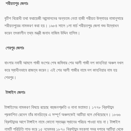
শরীয়তপুর জেলাঃ
বৃটিশ বিরোধী তথা ফরায়েজী আন্দোলনের অন্যতম নেতা হাজী শরীয়ত উল্লাহর নামানুসারে
শরীয়তপুরের নামকরণ করা হয়। ১৯৮৪ সালে ১লা মার্চ শরীয়তপুর জেলা শুভ উদ্বোধন
করেন তৎকালীন তথ্য মন্ত্রী জনাব নাজিম উদ্দিন হাসিম।
শেরপুর জেলাঃ
বাংলার নবাবী আমলে গাজী বংশের শেষ জমিদার শের আলী গাজী দশ কাহনিয়া অঞ্চল দখল
করে স্বাধীনভাবে রাজত্ব করেন। এই শের আলী গাজীর নামে দশ কাহনিয়ার নাম হয়
শেরপুর।
টাঙ্গাইল জেলাঃ
টাঙ্গাইলের নামকরণ বিষয়ে রয়েছে বহুজনশ্রুতি ও নানা মতামত। ১৭৭৮ খ্রিস্টাব্দে
প্রকাশিত রেনেল তাঁর মানচিত্রে এ সম্পূর্ণ অঞ্চলকেই আটিয়া বলে দেখিয়েছেন। ১৮৬৬
খ্রিস্টাব্দের আগে টাঙ্গাইল নামে কোনো স্বতন্ত্র স্থানের পরিচয় পাওয়া যায় না। টাঙ্গাইল
নামটি পরিচিতি লাভ করে ১৫ নভেম্বর ১৮৭০ খ্রিস্টাব্দে মহকুমা সদর দপ্তর আটিয়া থেকে