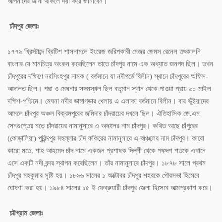
আপনাদের জানা থাকলে দয়া করে জানাবেন।
চাঁদপুর জেলাঃ
১৭৭৯ খ্রিস্টাব্দে ব্রিটিশ শাসনামলে ইংরেজ জরিপকারী মেজর জেমস রেনেল তৎকালনি
বাংলার যে মানচিত্র অংকন করেছিলেন তাতে চাঁদপুর নামে এক অখ্যাত জনপদ ছিল। তখন
চাঁদপুরের দক্ষিণে নরসিংহপুর নামক ( বর্তমানে যা নদীগর্ভে বিলীন) স্থানে চাঁদপুরের অফিস-
আদালত ছিল। পদ্মা ও মেঘনার সঙ্গমস্থল ছিল বতৃমান স্থান থেকে পাওয়া প্রায় ৬০ মাইল
দক্ষিণ-পশ্চিমে। মেঘনা নদীর ভাঙ্গাগড়ার খেলায় এ এলাকা বর্তমানে বিলীন। বার ভূঁইয়াদের
আমলে চাঁদপুর অঞ্চল বিক্রমপুরের জমিদার চাঁদরায়ের দখলে ছিল। ঐতিহাসিক জে.এম
সেনগুপ্তের মতে চাঁদরায়ের নামানুসারে এ অঞ্চলের নাম চাঁদপুর। কথিত আছে চাঁপুরের
(কোড়ালিয়া) পুরিন্দপুর মহল্লার চাঁদ ফকিরের নামানুসারে এ অঞ্চলের নাম চাঁদপুর। কারো
কারো মতে, শাহ আহমেদ চাঁদ নামে একজন প্রশাষক দিল্লী থেকে পঞ্চদশ শতকে এখানে
এসে একটি নদী বন্দর স্থাপন করেছিলেন। তাঁর নামানুসারে চাঁদপুর। ১৮৭৮ সালে প্রথম
চাঁদপুর মহকুমার সৃষ্টি হয়। ১৮৯৬ সালের ১ অক্টোবর চাঁদপুর শহরকে পৌরসভা হিসেবে
ঘোষণা করা হয়। ১৯৮৪ সালের ১৫ ই ফেব্রুয়ারী চাঁদপুর জেলা হিসেবে আত্মপ্রকাশ করে।
চট্টগ্রাম জেলাঃ