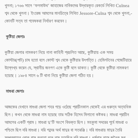
খুলনা; ১৭৬৬ সালে ‘ফলমাউথ’ জাহাজের নাবিকদের উদ্ধারকৃত রেকর্ডে লিখিত Culnea
শব্দ থেকে খুলনা। ইংরেজ আমলের মানচিত্রে লিখিত Jessore-Culna শব্দ থেকে খুলনা,-
কোনটি সত্য তা গবেষকরা নির্ধারণ করবেন।
কুষ্টিয়া জেলাঃ
কুষ্টিয়া জেলার নামকরণ নিয়ে নানা কাহিনী প্রচলিত আছে, কুষ্টিয়ায় এক সময়
কোস্টার(পাট) চাষ হতো বলে কোস্ট শব্দ থেকে কুষ্টিয়ার উৎপত্তি। হেমিলটনের গেজেটিয়ারে
উল্লেখ্য করেন যে, স্থানীয় জনগণ একে কুষ্টি বলে ডাকত। কুষ্টি থেকে কুষ্টিয়া নামকরণ
হয়েছে। ১৯৮৪ সালে ৬ টি থানা নিয়ে কুষ্টিয়া জেলা গঠিত হয়।
মাগুরা জেলাঃ
আজকের যেখানে মাগুরা জেলা শহর গড়ে ওঠেছে প্রাচীনকাল থেকেই এর গুরুত্ব অত্যধিক
ছিল। কখন থেকে মাগুরা নাম হয়েছে তার সঠিক হিসেব মিলানো কষ্টকর। মাগুরা প্রাচীন
আমলের একটি গ্রাম। মাগুরা দু’টি অংশে বিভক্ত ছিল। মহকুমা সদরের পূর্বে মাগুরা ও
পশ্চিমে ছিল দরি মাগুরা। দরি শব্দের অর্থ মাদুর বা সতরঞ্জি। দরি মাগুরায় মাদুর তৈরি
সম্প্রদায়ের লোক বাস করতো বলে নাম হয়েছিল দরি মাগুরা। ধর্মদাস নামে জনৈক মগ