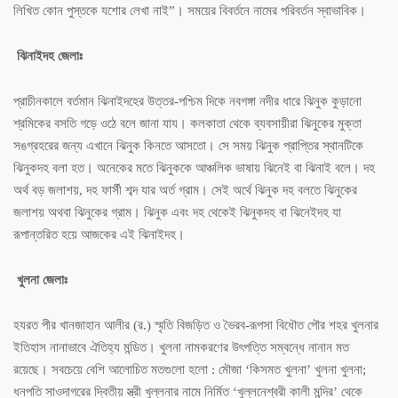
লিখিত কোন পুস্তকে যশোর লেখা নাই”। সময়ের বিবর্তনে নামের পরিবর্তন স্বাভাবিক।
ঝিনাইদহ জেলাঃ
প্রাচীনকালে বর্তমান ঝিনাইদহের উত্তর-পশ্চিম দিকে নবগঙ্গা নদীর ধারে ঝিনুক কুড়ানো
শ্রমিকের বসতি গড়ে ওঠে বলে জানা যায। কলকাতা থেকে ব্যবসায়ীরা ঝিনুকের মুক্তা
সঙগ্রহরের জন্য এখানে ঝিনুক কিনতে আসতো। সে সময় ঝিনুক প্রাপ্তির স্থানটিকে
ঝিনুকদহ বলা হত। অনেকের মতে ঝিনুককে আঞ্চলিক ভাষায় ঝিনেই বা ঝিনাই বলে। দহ
অর্থ বড় জলাশয়, দহ ফার্সী শব্দ যার অর্ত গ্রাম। সেই অর্থে ঝিনুক দহ বলতে ঝিনুকের
জলাশয় অথবা ঝিনুকের গ্রাম। ঝিনুক এবং দহ থেকেই ঝিনুকদহ বা ঝিনেইদহ যা
রূপান্তরিত হয়ে আজকের এই ঝিনাইদহ।
খুলনা জেলাঃ
হযরত পীর খানজাহান আলীর (র.) স্মৃতি বিজড়িত ও ভৈরব-রূপসা বিধৌত পৌর শহর খুলনার
ইতিহাস নানাভাবে ঐতিহ্য মন্ডিত। খুলনা নামকরণের উৎপত্তি সম্বন্ধে নানান মত
রয়েছে। সবচেয়ে বেশি আলোচিত মতগুলো হলো : মৌজা ‘কিসমত খুলনা’ খুলনা খুলনা;
ধনপতি সাওদাগরের দ্বিতীয় স্ত্রী খুল্লনার নামে নির্মিত ‘খুল্লনেশ্বরী কালী মন্দির’ থেকে