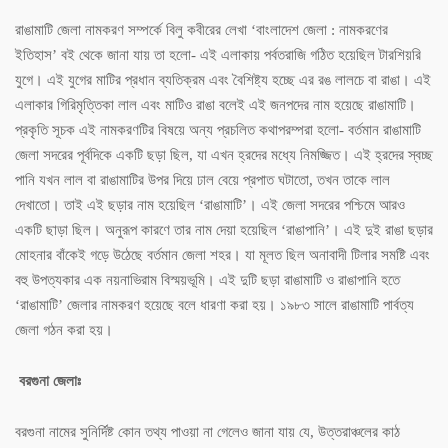
রাঙামাটি জেলা নামকরণ সম্পর্কে বিলু কবীরের লেখা ‘বাংলাদেশ জেলা : নামকরণের
ইতিহাস’ বই থেকে জানা যায় তা হলো- এই এলাকায় পর্বতরাজি গঠিত হয়েছিল টারশিয়রি
যুগে। এই যুগের মাটির প্রধান ব্যতিক্রম এবং বৈশিষ্ট্য হচ্ছে এর রঙ লালচে বা রাঙা। এই
এলাকার গিরিমৃত্তিকা লাল এবং মাটিও রাঙা বলেই এই জনপদের নাম হয়েছে রাঙামাটি।
প্রকৃতি সূচক এই নামকরণটির বিষয়ে অন্য প্রচলিত কথাপরম্পরা হলো- বর্তমান রাঙামাটি
জেলা সদরের পূর্বদিকে একটি ছড়া ছিল, যা এখন হ্রদের মধ্যে নিমজ্জিত। এই হ্রদের স্বচ্ছ
পানি যখন লাল বা রাঙামাটির উপর দিয়ে ঢাল বেয়ে প্রপাত ঘটাতো, তখন তাকে লাল
দেখাতো। তাই এই ছড়ার নাম হয়েছিল ‘রাঙামাটি’। এই জেলা সদরের পশ্চিমে আরও
একটি ছাড়া ছিল। অনুরূপ কারণে তার নাম দেয়া হয়েছিল ‘রাঙাপানি’। এই দুই রাঙা ছড়ার
মোহনার বাঁকেই গড়ে উঠেছে বর্তমান জেলা শহর। যা মূলত ছিল অনাবাদী টিলার সমষ্টি এবং
বহু উপত্যকার এক নয়নাভিরাম বিস্ময়ভূমি। এই দুটি ছড়া রাঙামাটি ও রাঙাপানি হতে
‘রাঙামাটি’ জেলার নামকরণ হয়েছে বলে ধারণা করা হয়। ১৯৮৩ সালে রাঙামাটি পার্বত্য
জেলা গঠন করা হয়।
বরগুনা জেলাঃ
বরগুনা নামের সুনির্দিষ্ট কোন তথ্য পাওয়া না গেলেও জানা যায় যে, উত্তরাঞ্চলের কাঠ