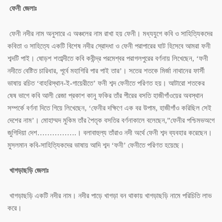
ফেনী জেলাঃ
ফেনী নদীর নাম অনুসারে এ অঞ্চলের নাম রাখা হয় ফেনী। মধ্যযুগে কবি ও সাহিত্যিকদের
কবিতা ও সাহিত্যে একটি বিশেষ নদীর স্রোদধা ও ফেনী পরাপারের ঘাট হিসেবে আমরা ফনী
শব্দটি পাই। ষোড়শ শতাব্দীতে কবি কবীন্দ্র পরমেশ্বর পরাগলপুরের বর্ণনায় লিখেছেন, ‘ফনী
নদীতে বেষ্টিত চারিধার, পূর্বে মহাগিরি পার পাই তার’। সতের শতকে মির্জা নাথানের ফার্সী
ভাষায় রচিত ‘বাহরিস্থান-ই-গায়েরীতে’ ফনী শব্দ ফেনীতে পরিণত হয়। আটারো শতকের
ষেষ ভাগে কবি আলী রেজা প্রকাশ কানু ফকির তাঁর পীরের বসতি হাজীগাঁওয়ের অবস্থান
সম্পর্কে বর্ণনা দিতে গিয়ে লিখেছেন, ‘ফেনীর দক্ষিণে এক বর উপাম, হাজীগাঁও করিছিল সেই
দেশের নাম’। মোহাম্মদ মুকিম তাঁর পৈতৃক বসতির বর্ণনাকালে বলেছেন,”ফেনীর পশ্চিমভঅগে
জুগিদিয়া দেশ…………….। বলাবাহুল্য তাঁরাও নদী অর্থে ফেনী শব্দ ব্যবহার করেছেন।
মুসলমান কবি-সাহিত্যিকদের ভাষায় আদি শব্দ ‘ফনী’ ফেনীতে পরিণত হয়েছে।
খাগড়াছড়ি জেলাঃ
খাগড়াছড়ি একটি নদীর নাম। নদীর পাড়ে খাগড়া বন থাকায় খাগড়াছড়ি নামে পরিচিতি লাভ
করে।