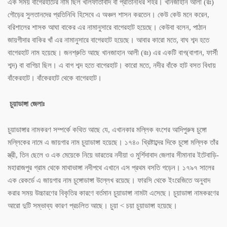
এক সময় বাগেরহাটের নাম ছিল খলিফাতাবাদ বা প্রতিনিধির শহর। খানজাহান আলী (রঃ)
গৌড়ের সুলতানদের প্রতিনিধি হিসেবে এ অঞ্চল শাসন করতেন। কেউ কেউ মনে করেন,
বরিশালের শাসক আঘা বাকের এর নামানুসারে বাগেরহাট হয়েছে। কেউবা বলেন, পাঠান
জায়গীদার বাকির খাঁ এর নামানুসারে বাগেরহাট হয়েছে। আবার কারো মতে, বাঘ শব্দ হতে
বাগেরহাট নাম হয়েছে। জনশ্রুতি আছে খানজাহান আলী (রঃ) এর একটি বাগ(বাগান, ফার্সী
শব্দ) বা বাগিচা ছিল। এ বাগ শব্দ হতে বাগেরহাট। কারো মতে, নদীর বাঁকে হাট বসত বিধায়
বাঁকেরহাট। বাঁকেরহাট থেকে বাগেরহাট।
চুয়াডাঙ্গা জেলাঃ
চুয়াডাঙ্গার নামকরণ সম্পর্কে কথিত আছে যে, এখানকার মল্লিক বংশের আদিপুরুষ চুঙ্গো
মল্লিকের নামে এ জায়গার নাম চুয়াডাঙ্গা হয়েছে। ১৭৪০ খ্রিষ্টাব্দের দিকে চুঙ্গো মল্লিক তাঁর
স্ত্রী, তিন ছেলে ও এক মেয়েকে নিয়ে ভারতের নদীয়া ও মুর্শিদাবাদ জেলার সীমানার ইটেবাড়ি-
মহারাজপুর গ্রাম থেকে মাথাভাঙ্গা নদীপথে এখানে এস প্রথম বসতি গড়েন। ১৭৯৭ সালের
এক রেকর্ডে এ জায়গার নাম চুঙ্গোডাঙ্গা উল্লেখ রয়েছে। ফারসি থেকে ইংরেজিতে অনুবাদ
করার সময় উচ্চারণের বিকৃতির কারণে বর্তমান চুয়াডাঙ্গা নামটা এসেছে। চুয়াডাঙ্গা নামকরণের
আরো দুটি সম্ভাব্য কারণ প্রচলিত আছে। চুয়া < চয়া চুয়াডাঙ্গা হয়েছে।