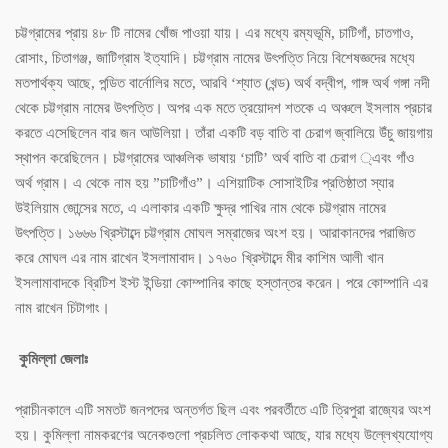
চট্টগ্রামের প্রায় ৪৮ টি নামের খোঁজ পাওয়া যায়। এর মধ্যে রম্যভূমি, চাটিগাঁ, চাতগাও,
রোসাং, চিতাগঞ্জ, জাটিগ্রাম ইত্যাদি। চট্টগ্রাম নামের উৎপত্তি নিয়ে বিশেষজ্ঞদের মধ্যে
মতপার্থক্য আছে, পন্ডিত বার্নোলির মতে, আরবি ‘শ্যাত (খন্ড) অর্থ বদ্বীপ, গাঙ্গ অর্থ গঙ্গা নদী
থেকে চট্টগ্রাম নামের উৎপত্তি। অপর এক মতে ত্রয়োদশ শতকে এ অঞ্চলে ইসলাম প্রচার
করতে এসেছিলেন বার জন আউলিয়া। তাঁরা একটি বড় বাতি বা চেরাগ জ্বালিয়ে উঁচু জায়গায়
স্থাপন করেছিলেন। চট্টগ্রামের আঞ্চলিক ভাষায় ‘চাটি’ অর্থ বাতি বা চেরাগ ্এবং গাঁও
অর্থ গ্রাম। এ থেকে নাম হয় ”চাটিগাঁও”। এশিয়াটিক সোসাইটির প্রতিষ্ঠাতা স্যার
উইলিয়াম জোন্সের মতে, এ এলাকার একটি ক্ষুদ্র পাখির নাম থেকে চট্টগ্রাম নামের
উৎপত্তি। ১৬৬৬ খ্রিস্টাব্দে চট্টগ্রাম মোঘল সম্রাজের অংশ হয়। আরাকানদের পরাজিত
করে মোঘল এর নাম রাখেন ইসলামাবাদ। ১৭৬০ খ্রিস্টাব্দে মীর কাশিম আলী খান
ইসলামাবাদকে ব্রিটিশ ইস্ট ইন্ডিয়া কোম্পানির কাছে হস্তান্তর করেন। পরে কোম্পানি এর
নাম রাখেন চিটাগাং।
কুমিল্লা জেলাঃ
প্রাচীনকালে এটি সমতট জনপদের অন্তর্গত ছিল এবং পরবর্তীতে এটি ত্রিপুরা রাজ্যের অংশ
হয়। কুমিল্লা নামকরণের অনেকগুলো প্রচলিত লোককথা আছে, যার মধ্যে উল্লেখ্যযোগ্য