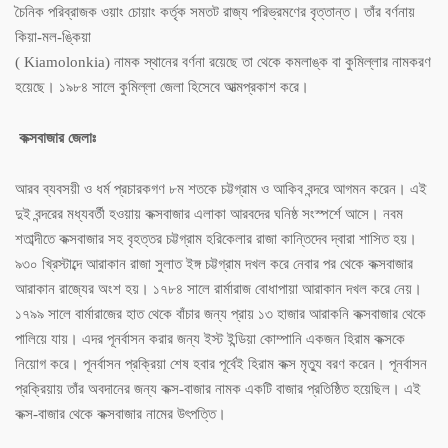
চৈনিক পরিব্রাজক ওয়াং চোয়াং কর্তৃক সমতট রাজ্য পরিভ্রমণের বৃত্তান্ত। তাঁর বর্ণনায়
কিয়া-মল-ঙ্কিয়া
( Kiamolonkia) নামক স্থানের বর্ণনা রয়েছে তা থেকে কমলাঙ্ক বা কুমিল্লার নামকরণ
হয়েছে। ১৯৮৪ সালে কুমিল্লা জেলা হিসেবে আত্মপ্রকাশ করে।
কক্সবাজার জেলাঃ
আরব ব্যবসয়ী ও ধর্ম প্রচারকগণ ৮ম শতকে চট্টগ্রাম ও আকিব বন্দরে আগমন করেন। এই
দুই বন্দরের মধ্যবর্তী হওয়ায় কক্সবাজার এলাকা আরবদের ঘনিষ্ঠ সংস্পর্শে আসে। নবম
শতাব্দীতে কক্সবাজার সহ বৃহত্তর চট্টগ্রাম হরিকেলার রাজা কান্তিদেব দ্বারা শাসিত হয়।
৯৩০ খ্রিস্টাব্দে আরাকান রাজা সুলাত ইঙ্গ চট্টগ্রাম দখল করে নেবার পর থেকে কক্সবাজার
আরাকান রাজ্যের অংশ হয়। ১৭৮৪ সালে রার্মারাজ বোধাপায়া আরাকান দখল করে নেয়।
১৭৯৯ সালে বার্মারাজের হাত থেকে বাঁচার জন্য প্রায় ১৩ হাজার আরাকনি কক্সবাজার থেকে
পালিয়ে যায়। এদর পূনর্বাসন করার জন্য ইস্ট ইন্ডিয়া কোম্পানি একজন হিরাম কক্সকে
নিয়োগ করে। পূনর্বাসন প্রক্রিয়া শেষ হবার পূর্বেই হিরাম কক্স মৃত্যু বরণ করেন। পূনর্বাসন
প্রক্রিয়ায় তাঁর অবদানের জন্য কক্স-বাজার নামক একটি বাজার প্রতিষ্ঠিত হয়েছিল। এই
কক্স-বাজার থেকে কক্সবাজার নামের উৎপত্তি।