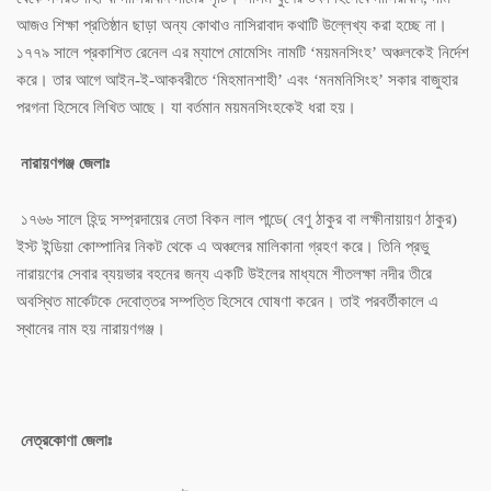
আজও শিক্ষা প্রতিষ্ঠান ছাড়া অন্য কোথাও নাসিরাবাদ কথাটি উল্লেখ্য করা হচ্ছে না।
১৭৭৯ সালে প্রকাশিত রেনেল এর ম্যাপে মোমেসিং নামটি ‘ময়মনসিংহ’ অঞ্চলকেই নির্দেশ
করে। তার আগে আইন-ই-আকবরীতে ‘মিহমানশাহী’ এবং ‘মনমনিসিংহ’ সকার বাজুহার
পরগনা হিসেবে লিখিত আছে। যা বর্তমান ময়মনসিংহকেই ধরা হয়।
নারায়ণগঞ্জ জেলাঃ
১৭৬৬ সালে হিন্দু সম্প্রদায়ের নেতা বিকন লাল পান্ডে( বেণু ঠাকুর বা লক্ষীনায়ায়ণ ঠাকুর)
ইস্ট ইন্ডিয়া কোম্পানির নিকট থেকে এ অঞ্চলের মালিকানা গ্রহণ করে। তিনি প্রভু
নারায়ণের সেবার ব্যয়ভার বহনের জন্য একটি উইলের মাধ্যমে শীতলক্ষা নদীর তীরে
অবস্থিত মার্কেটকে দেবোত্তর সম্পত্তি হিসেবে ঘোষণা করেন। তাই পরবর্তীকালে এ
স্থানের নাম হয় নারায়ণগঞ্জ।
নেত্রকোণা জেলাঃ