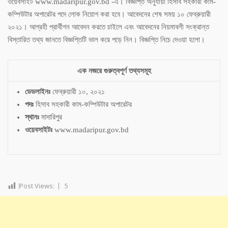
ওয়েবসাইট www.madaripur.gov.bd -এ। বিজ্ঞপ্তি অনুযায়ী হিসাব সহকারী কাম-
কম্পিউটার অপারেটর পদে লোক নিয়োগ করা হবে। আবেদনের শেষ সময় ১০ ফেব্রুয়ারী
২০২১। আগ্রহী প্রার্থীগন আবেদন করতে চাইলে এবং আবেদনের নিয়মাবলী সংক্রান্ত
বিস্তারিত তথ্য জানতে বিজ্ঞপ্তিটি ভাল করে পড়ে নিন। বিজ্ঞপ্তি নিচে দেওয়া হলো।
এক নজরে গুরুত্বপূর্ণ তথ্যসমূহ
ডেডলাইনঃ
ফেব্রুয়ারী ১০, ২০২১
পদঃ
হিসাব সহকারী কাম-কম্পিউটার অপারেটর
স্থানঃ
মাদারিপুর
ওয়েবসাইটঃ
www.madaripur.gov.bd
Post Views:
5