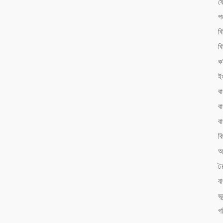
ফ
প
ব
বি
ক
ই
ব
বা
ব
বি
আ
ন
ব
ভ
গ