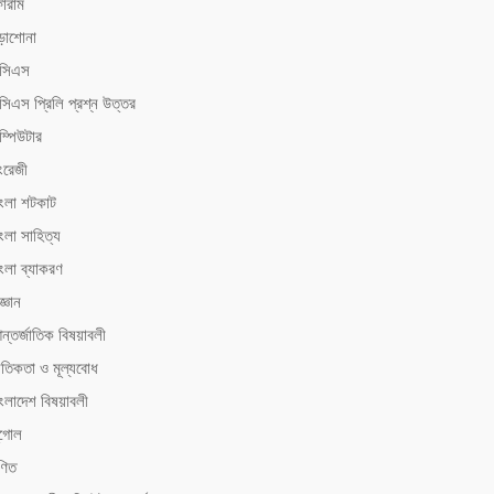
োরাম
ড়াশোনা
িসিএস
সিএস ‍প্রিলি প্রশ্ন উত্তর
ম্পিউটার
ংরেজী
াংলা শটকাট
ংলা সাহিত্য
াংলা ব্যাকরণ
জ্ঞান
ন্তর্জাতিক বিষয়াবলী
ৈতিকতা ও মূল্যবোধ
াংলাদেশ বিষয়াবলী
ূগোল
ণিত