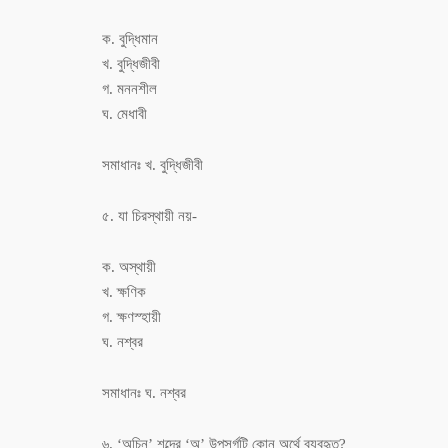
ক. বুদ্ধিমান
খ. বুদ্ধিজীবী
গ. মননশীল
ঘ. মেধাবী
সমাধানঃ খ. বুদ্ধিজীবী
৫. যা চিরস্থায়ী নয়-
ক. অস্থায়ী
খ. ক্ষণিক
গ. ক্ষণস্হায়ী
ঘ. নশ্বর
সমাধানঃ ঘ. নশ্বর
৬. ‘অচিন’ শব্দের ‘অ’ উপসর্গটি কোন অর্থে ব্যবহৃত?