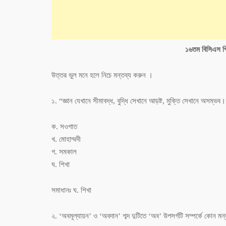
১৬তম বিসিএস প্র
উত্তর ভুল মনে হলে নিচে মন্তব্য করুন ।
১. “জ্ঞান যেখানে সীমাবদ্ধ, বুদ্ধি সেখানে আড়ষ্ট, মুক্তি সেখানে অসম্
ক. সওগাত
খ. মোহাম্মদী
গ. সমকাল
ঘ. শিখা
সমাধানঃ ঘ. শিখা
২. ‘অবমূল্যায়ন’ ও ‘অবদান’ শব্দ দুটিতে ‘অব’ উপসর্গটি সম্পর্কে কোন মন