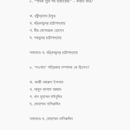
৮. “পথিক তুমি পথ হারাইয়াছ” – কথাটি কার?
ক. রবীন্দ্রনাথ ঠাকুর
খ. বঙ্কিমচন্দ্র চট্টোপাধ্যায়
গ. মীর মোশাররফ হোসেন
ঘ. শরৎচন্দ্র চট্টোপাধ্যায়
সমাধানঃ খ. বঙ্কিমচন্দ্র চট্টোপাধ্যায়
৯. ‘সওগাত’ পত্রিকার সম্পাদক কে ছিলেন?
ক. কাজী নজরুল ইসলাম
খ. আবুল কালাম আজাদ
গ. খান মুহাম্মদ মঈনুদ্দিন
ঘ. মোহাম্মদ নাসিরুদ্দিন
সমাধানঃ ঘ. মোহাম্মদ নাসিরুদ্দিন