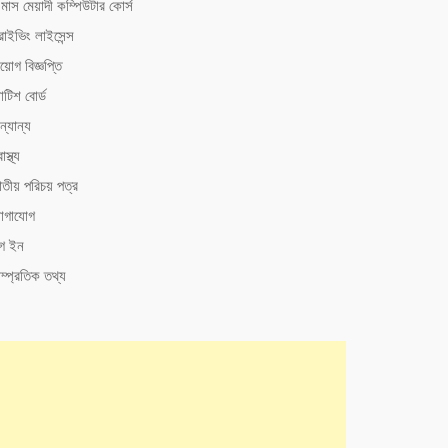
মাস মেয়াদী কম্পিউটার কোর্স
রাইভিং লাইসেন্স
য়োগ বিজ্ঞপ্তি
টিশ বোর্ড
্যান্য
াস্থ্য
াতীয় পরিচয় পত্র
োগাযোগ
গ ইন
ম্প্রতিক তথ্য