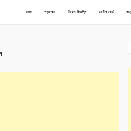
হোম
পড়াশোনা
নিয়োগ বিজ্ঞপ্তি
নোটিশ বোর্ড
অন্
ন