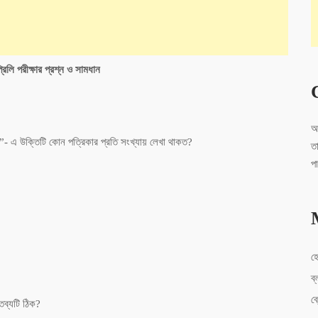
িলি পরীক্ষার প্রশ্ন ও সামধান
আ
ভব।”- এ উক্তিটি কোন পত্রিকার প্রতি সংখ্যায় লেখা থাকত?
ত
প
হ
ব্
ব
্তব্যটি ঠিক?