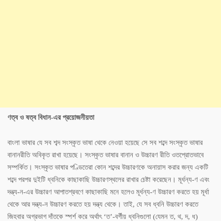
ণত্ব ও ষত্ব বিধান-এর প্রয়োজনীয়তা
বাংলা ভাষার যে সব শব্দ সংস্কৃত ভাষা থেকে নেওয়া হয়েছে সে সব শব্দে সংস্কৃত ভাষার
বানানরীতি অবিকৃত রাখা হয়েছে। সংস্কৃত ভাষার বানান ও উচ্চারণ রীতি ওতপ্রোতভাবে
সম্পর্কিত। সংস্কৃত ভাষার পণ্ডিতেরা কোন শব্দের উচ্চারণকে অনায়াস করার জন্য একটি
শব্দে পরপর দুইটি ধ্বনিকে কাছাকাছি উচ্চারণস্থলের রাখার চেষ্টা করেছেন। মূর্ধন্য-ণ এবং
দন্ত্য-ন-এর উচ্চারণ আপাতশ্রবণে কাছাকাছি মনে হলেও মূর্ধন্য-ণ উচ্চারণ করতে হয় মূর্ধা
থেকে আর দন্ত্য-ন উচ্চারণ করতে হয় দন্ত্য থেকে। তাই, যে সব ধ্বনি উচ্চারণ করতে
জিহবার অগ্রভাগ দাঁতকে স্পর্শ করে অর্থাৎ ‘ত’-বর্গীয় ধ্বনিগুলো (যেমন ত, থ, দ, ধ)