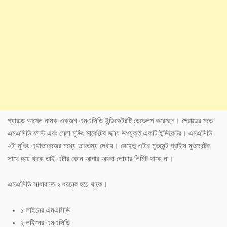
গ্যারাল্ড আপেল নামক একজন এমএসিডি ইন্ডিকেটরটি ডেভেলপ করেছেন। গেরাল্ডের মতে
এমএসিডি ফাস্ট এবং স্লো মুভিং মার্কেটের জন্য উপযুক্ত একটি ইন্ডিকেটর। এমএসিডি
২টা মুভিং এ্যাভারেজের মধ্যে তারতম্য দেখায়। যেহেতু এটার মুভমেন্ট প্রাইস মুভমেন্টের
সাথে হয়ে থাকে তাই এটার কোন আপার অথবা লোয়ার লিমিট থাকে না।
এমএসিডি সাধারনত ২ ধরনের হয়ে থাকে।
১ লাইনের এমএসিডি
২ লইিনের এমএসিডি