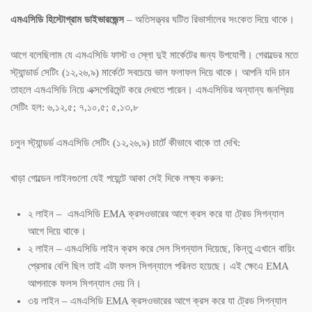
এমএসিডি হিস্টোগ্রাম ডাইভারজেন্স
– অতিসত্ত্বর ঘটিত রিভার্সালের সংকেত দিয়ে থাকে।
আগে বলেছিলাম যে এমএসিডি ফাস্ট ও স্লো দুই মার্কেটের জন্য উপযোগী। গেরাল্ডের মতে
স্ট্যান্ডার্ড সেটিং (১২,২৬,৯) মার্কেটে সবচেয়ে ভাল ফলাফল দিয়ে থাকে। আপনি যদি চান
তাহলে এমএসিডি নিয়ে এক্সপেরিমেন্ট করে দেখতে পারেন। এমএসিডির অন্যান্য জনপ্রিয়
সেটিং হল: ৬,১২,৫; ৭,১০,৫; ৫,১৩,৮
চলুন স্ট্যান্ডর্ড এমএসিডি সেটিং (১২,২৬,৯) চার্টে কীভাবে থাকে তা দেখি:
খাড়া গোল্ডেন লাইনগুলো যেই পয়েন্টে আকা সেই দিকে লক্ষ্য করুন:
২ লাইন – এমএসিডি EMA ক্রসওভারের আগে ক্রস করে যা ট্রেড সিগন্যাল
আগে দিয়ে থাকে।
২ লাইন – এমএসিডি লাইন ক্রস করে সেল সিগন্যাল দিয়েছে, কিন্তু এখানে বায়িং
প্রেসার বেশি ছিল তাই এটা ফলস সিগন্যালে পরিনত হয়েছে। এই ক্ষেএে EMA
আপনাকে ফলস সিগন্যাল দেয় নি।
৩য় লাইন – এমএসিডি EMA ক্রসওভারের আগে ক্রস করে যা ট্রেড সিগন্যাল