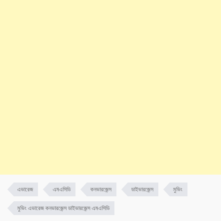
এভারেজ
এমএসিডি
কনভারজেন্স
ডাইভারজেন্স
মুভিং
মুভিং এভারেজ কনভারজেন্স ডাইভারজেন্স এমএসিডি