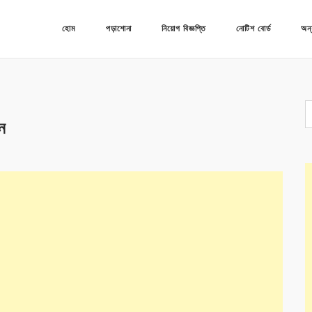
হোম
পড়াশোনা
নিয়োগ বিজ্ঞপ্তি
নোটিশ বোর্ড
অন্
ন