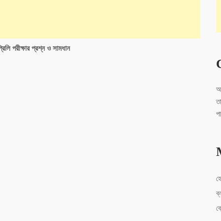
িলি পরীক্ষার প্রশ্ন ও সামধান
আ
ত
প
হ
ব্
ব