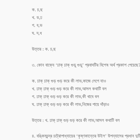
ক. চ,ছ
খ. ড,ঢ
গ. ব,ভ
ঘ. দ,ধ
উত্তর : ক. চ,ছ
৩. কোন বাক্যে ‘ঢাক্ ঢাক্ গুডু গুডু’ প্রবাদটির বিশেষ অর্থ প্রকাশ পেয়েছে
ক. ঢাক্ ঢাক্ গুড় গুড় করে কী লাভ,কাজে লেগে যাও
খ. ঢাক্ ঢাক্ গুড় গুড় করে কী লাভ,আসল কথাটি বল
গ. ঢাক্ ঢাক্ গুড় গুড় করে কী লাভ,কী খাবে বল
ঘ. ঢাক্ ঢাক্ গুড় গুড় করে কী লাভ,নিজের পায়ে দাঁড়াও
উত্তর : খ. ঢাক্ ঢাক্ গুড় গুড় করে কী লাভ,আসল কথাটি বল
৪. বঙ্কিমচন্দ্র চট্রোপাধ্যায়ের ‘কৃষ্ণকান্তের উইল’ উপন্যাসের প্রধান দুট