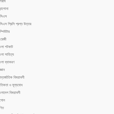
োরাম
ড়াশোনা
িসিএস
সিএস ‍প্রিলি প্রশ্ন উত্তর
ম্পিউটার
ংরেজী
াংলা শটকাট
ংলা সাহিত্য
াংলা ব্যাকরণ
জ্ঞান
ন্তর্জাতিক বিষয়াবলী
ৈতিকতা ও মূল্যবোধ
াংলাদেশ বিষয়াবলী
ূগোল
ণিত