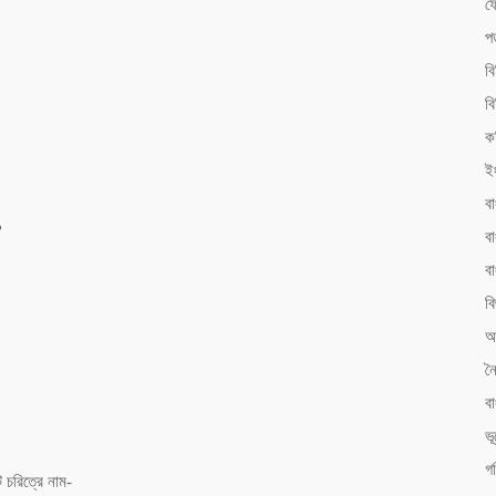
ফ
প
ব
বি
ক
ই
ব
?
বা
ব
বি
আ
ন
ব
ভ
গ
ি চরিত্রে নাম-