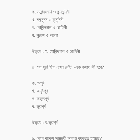
ক. নগেন্দ্রনাথ ও কুন্দনন্দিনী
খ. মধুসূদন ও কুমুদিনী
গ. গোবিন্দলাল ও রোহিনী
ঘ. সুরেশ ও অচলা
উত্তর : গ. গোবিন্দলাল ও রোহিনী
৫. ‘যা পূর্বে ছিল এখন নেই’ -এক কথায় কী হবে?
ক. অপূর্ব
খ. অদৃষ্টপূর্ব
গ. অভূতপূর্ব
ঘ. ভূতপূর্ব
উত্তর : ঘ.ভূতপূর্ব
৬. কোন বাক্যে সমুচ্চয়ী অব্যয় ব্যবহৃত হয়েছে?