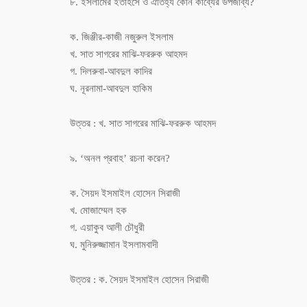
৮. ইসলামের ইতাহসে ও ঐতিহ্য কোন কাব্যের উপজীব্য?
ক. জিঞ্জীর-কাজী নজুরুল ইসলাম
খ. সাত সাগরের মাঝি-ফররুক আহমদ
গ. দিলরুবা-আবদুল কাদির
ঘ. নূরনামা-আবদুল হাকিম
উত্তর : খ. সাত সাগরের মাঝি-ফররুক আহমদ
৯. ‘অনল প্রবাহ’ রচনা করেন?
ক. সৈয়দ ইসমাইল হোসেন সিরাজী
খ. মোজাম্মেল হক
গ. এয়াকুব আলী চৌধুরী
ঘ. মুনিরুজ্জামান ইসলামবাদী
উত্তর : ক. সৈয়দ ইসমাইল হোসেন সিরাজী