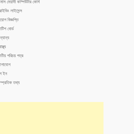
মাস মেয়াদী কম্পিউটার কোর্স
রাইভিং লাইসেন্স
য়োগ বিজ্ঞপ্তি
টিশ বোর্ড
্যান্য
াস্থ্য
াতীয় পরিচয় পত্র
োগাযোগ
গ ইন
ম্প্রতিক তথ্য