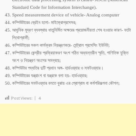
Standard Code for Information Interchange).
Speed measurement device of vehicle- Analog computer
কম্পিউটারের ব্রেইন হলো- মাইক্রোপ্রসেসর;
আধুনিক মুদ্রণ ব্যবস্থায় ধাতুনির্মিত অক্ষরের প্রয়োজনীয়তা শেষ হওয়ার কারণ- ফটো
লিথোগ্রাফী;
কম্পিউটারের সকল কার্যক্রম নিয়ন্ত্রণকরে- সেন্ট্রাল প্রসেসিং ইউনিট;
কম্পিউটারের কেন্দ্রীয় প্রক্রিয়াকরণ অংশ গঠিত অভ্যন্তরীন স্মৃতি, গাণিতিক যুক্তি
অংশ ও নিয়ন্ত্রণ অংশের সমন্বয়ে;
কম্পিউটার পদ্ধতির দুটি প্রধান অঙ্গ- হার্ডওয়্যার ও সফটওয়্যার।
কম্পিউটারের যন্ত্রাংশ বা যন্ত্রকে বলা হয়- হার্ডওয়্যার;
কম্পিউটারের সফটওয়্যার বলতে বুঝায় এর প্রোগ্রাম বা কর্মপরিকল্পনা কৌশল;
Post Views:
4