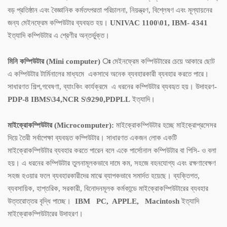
বড় প্রতিষ্ঠান এবং বৈজ্ঞানিক কর্মতৎপরতা পরিচালনা, নিয়ন্ত্রণ, বিশ্লেষণ এবং মূল্যায়নের
জন্য মেইনফ্রেম কম্পিউটার ব্যবহৃত হয়।
UNIVAC 1100\01, IBM- 4341
ইত্যাদি কম্পিউটার এ শ্রেণীর অন্তর্ভুক্ত।
মিনি কম্পিউটার (Mini computer) ঃ
মেইনফ্রেম কম্পিউটারের চেয়ে আকারে ছোট
এ কম্পিউটার টার্মিনালের মাধ্যমে একসাথে অনেক ব্যবহারকারী ব্যবহার করতে পারে।
সাধারণত শিল্প,গবেষণা, ব্যাংকিং কার্যক্রমে এ ধরনের কম্পিউটার ব্যবহৃত হয়। উদাহরণ-
PDP-8 IBMS\34,NCR S\9290,PDPLL
ইত্যাদি।
মাইক্রোকম্পিউটার (Microcomputer):
মাইক্রোকম্পিউটার হচ্ছে মাইক্রোপ্রসেসর
দিয়ে তৈরী সর্বাপেক্ষা ব্যবহৃত কম্পিউটার। সাধারণত একজন লোক একটি
মাইক্রোকম্পিউটার ব্যবহার করতে পারেন বলে একে পার্সোনাল কম্পিউটার বা পিসি- ও বলা
হয়। এ ধরনের কম্পিউটার তুলনামূলকভাবে দামে কম, সহজে বহনযোগ্য এবং রক্ষণাবেক্ষণ
সহজ হওয়ার ফলে ব্যবহারকারীদের মাঝে ব্যাপকভাবে সমার্দত হয়েছে। ব্যক্তিগত,
ব্যবসায়িক, হাপ্তরিক, সরকারী, বিনোদনমূলক কর্মকান্ডে মাইক্রোকম্পিউটারের ব্যবহার
উত্তরোত্তর বৃদ্ধি পাচ্ছে।
IBM PC, APPLE, Macintosh
ইত্যাদি
মাইক্রোকম্পিউটারের উদাহরণ।