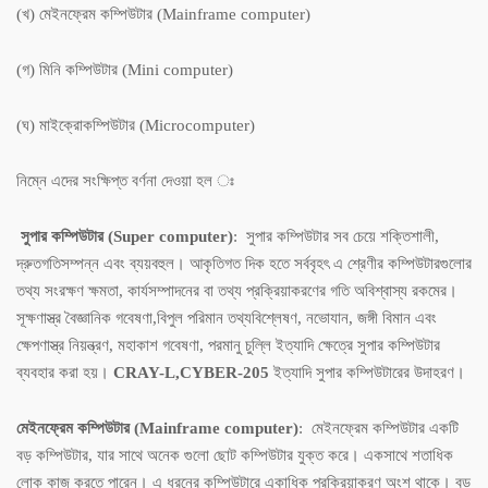
(খ) মেইনফ্রেম কম্পিউটার (Mainframe computer)
(গ) মিনি কম্পিউটার (Mini computer)
(ঘ) মাইক্রোকম্পিউটার (Microcomputer)
নিম্নে এদের সংক্ষিপ্ত বর্ণনা দেওয়া হল ঃ
সুপার কম্পিউটার (Super computer)
: সুপার কম্পিউটার সব চেয়ে শক্তিশালী,
দ্রুতগতিসম্পন্ন এবং ব্যয়বহুল। আকৃতিগত দিক হতে সর্ববৃহৎ এ শ্রেণীর কম্পিউটারগুলোর
তথ্য সংরক্ষণ ক্ষমতা, কার্যসম্পাদনের বা তথ্য প্রক্রিয়াকরণের গতি অবিশ্বাস্য রকমের।
সূক্ষণাস্ত্র বৈজ্ঞানিক গবেষণা,বিপুল পরিমান তথ্যবিশ্লেষণ, নভোযান, জঙ্গী বিমান এবং
ক্ষেপণাস্ত্র নিয়ন্ত্রণ, মহাকাশ গবেষণা, পরমানু চুল্লি ইত্যাদি ক্ষেত্রে সুপার কম্পিউটার
ব্যবহার করা হয়।
CRAY-L,CYBER-205
ইত্যাদি সুপার কম্পিউটারের উদাহরণ।
মেইনফ্রেম কম্পিউটার (Mainframe computer)
: মেইনফ্রেম কম্পিউটার একটি
বড় কম্পিউটার, যার সাথে অনেক গুলো ছোট কম্পিউটার যুক্ত করে। একসাথে শতাধিক
লোক কাজ করতে পারেন। এ ধরনের কম্পিউটারে একাধিক প্রক্রিয়াকরণ অংশ থাকে। বড়