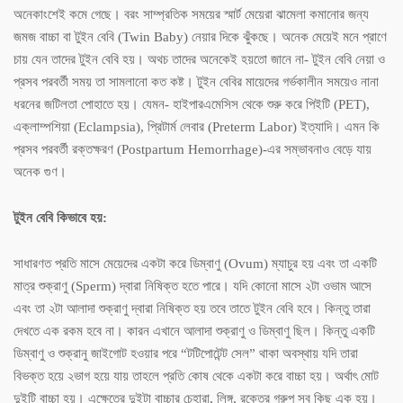
অনেকাংশেই কমে গেছে। বরং সাম্প্রতিক সময়ের স্মার্ট মেয়েরা ঝামেলা কমানোর জন্য
জমজ বাচ্চা বা টুইন বেবি (Twin Baby) নেয়ার দিকে ঝুঁকছে। অনেক মেয়েই মনে প্রাণে
চায় যেন তাদের টুইন বেবি হয়। অথচ তাদের অনেকেই হয়তো জানে না- টুইন বেবি নেয়া ও
প্রসব পরবর্তী সময় তা সামলানো কত কষ্ট। টুইন বেবির মায়েদের গর্ভকালীন সময়েও নানা
ধরনের জটিলতা পোহাতে হয়। যেমন- হাইপারএমেসিস থেকে শুরু করে পিইটি (PET),
এক্লাম্পশিয়া (Eclampsia), প্রিটার্ম লেবার (Preterm Labor) ইত্যাদি। এমন কি
প্রসব পরবর্তী রক্তক্ষরণ (Postpartum Hemorrhage)-এর সম্ভাবনাও বেড়ে যায়
অনেক গুণ।
টুইন বেবি কিভাবে হয়:
সাধারণত প্রতি মাসে মেয়েদের একটা করে ডিম্বাণু (Ovum) ম্যাচুর হয় এবং তা একটি
মাত্র শুক্রাণু (Sperm) দ্বারা নিষিক্ত হতে পারে। যদি কোনো মাসে ২টা ওভাম আসে
এবং তা ২টা আলাদা শুক্রাণু দ্বারা নিষিক্ত হয় তবে তাতে টুইন বেবি হবে। কিন্তু তারা
দেখতে এক রকম হবে না। কারন এখানে আলাদা শুক্রাণু ও ডিম্বাণু ছিল। কিন্তু একটি
ডিম্বাণু ও শুক্রানু জাইগোট হওয়ার পরে “টটিপোটেন্ট সেল” থাকা অবস্থায় যদি তারা
বিভক্ত হয়ে ২ভাগ হয়ে যায় তাহলে প্রতি কোষ থেকে একটা করে বাচ্চা হয়। অর্থাৎ মোট
দুইটি বাচ্চা হয়। এক্ষেত্রে দুইটা বাচ্চার চেহারা, লিঙ্গ, রক্তের গ্রুপ সব কিছু এক হয়।