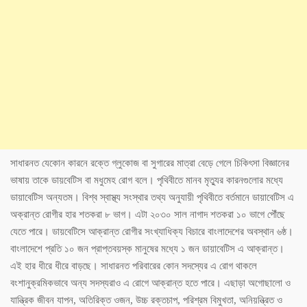
সাধারনত যেকোন কারনে রক্তে গ্লুকোজ বা সুগারের মাত্রা বেড়ে গেলে চিকিৎসা বিজ্ঞানের
ভাষায় তাকে ডায়বেটিস বা মধুমেহ রোগ বলে। পৃথিবীতে মানব মৃত্যুর কারনগুলোর মধ্যে
ডায়াবেটিস অন্যতম। বিশ্ব স্বাস্থ্য সংস্থার তথ্য অনুযায়ী পৃথিবীতে বর্তমানে ডায়াবেটিস এ
অক্রান্ত রোগীর হার শতকরা ৮ ভাগ। এটা ২০৩০ সাল নাগাদ শতকরা ১০ ভাগে পৌঁছে
যেতে পারে। ডায়বেটিসে আক্রান্ত রোগীর সংখ্যাধিক্য বিচারে বাংলাদেশের অবস্থান ৬ষ্ঠ।
বাংলাদেশে প্রতি ১০ জন প্রাপ্তবয়স্ক মানুষের মধ্যে ১ জন ডায়াবেটিস এ আক্রান্ত।
এই হার ধীরে ধীরে বাড়ছে। সাধারনত পরিবারের কোন সদস্যের এ রোগ থাকলে
বংশানুক্রমিকভাবে অন্য সদস্যরাও এ রোগে আক্রান্ত হতে পারে। এছাড়া অগোছালো ও
যান্ত্রিক জীবন যাপন, অতিরিক্ত ওজন, উচ্চ রক্তচাপ, পরিশ্রম বিমুখতা, অনিয়ন্ত্রিত ও