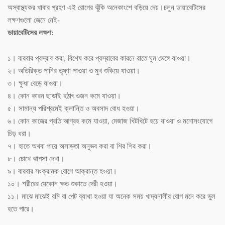
অস্বাস্থ্যকর খাবার গ্রহণ এই রোগের ঝুঁকি অনেকাংশে বড়িয়ে দেয়।চলুন ডায়াবেটিসের
লক্ষণগুলো জেনে নেই-
ডায়াবেটিসের লক্ষণ:
১। বারবার প্রস্রাব করা, বিশেষ করে প্রস্রাবের কারনে রাতে ঘুম ভেঙ্গে যাওয়া।
২। অতিরিক্ত পানির তৃষ্ণা পাওয়া ও মুখ শুকিয়ে যাওয়া।
৩। ক্ষুধা বেড়ে যাওয়া।
৪। কোন কারন ছাড়াই হঠাৎ ওজন কমে যাওয়া।
৫। সামান্য পরিশ্রমেই ক্লান্তি ও অবসাদ বোধ হওয়া।
৬। কোন কাজের প্রতি আগ্রহ কমে যাওয়া, মেজাজ খিটখিটে হয়ে যাওয়া ও মনোসংযোগে
চিড় ধরা।
৭। হাতে অথবা পায়ে অসাড়তা অনুভব করা বা শির শির করা।
৮। চোখে ঝাপসা দেখা।
৯। বারবার সংক্রামক রোগে আক্রান্ত হওয়া।
১০। শরীরের যেকোন ক্ষত শুকাতে দেরী হওয়া।
১১। মাঝে মাঝেই বমি বা পেট ব্যাথা হওয়া যা অনেক সময় খাদ্যনালীর রোগ মনে করে ভুল
হতে পারে।