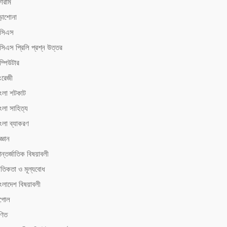
োরাম
ড়াশোনা
িসিএস
সিএস ‍প্রিলি প্রশ্ন উত্তর
ম্পিউটার
ংরেজী
াংলা শটকাট
ংলা সাহিত্য
াংলা ব্যাকরণ
জ্ঞান
ন্তর্জাতিক বিষয়াবলী
ৈতিকতা ও মূল্যবোধ
াংলাদেশ বিষয়াবলী
ূগোল
ণিত