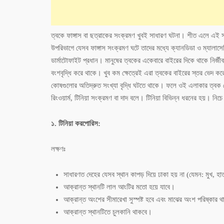
ত্বকে ফাঙ্গাস বা ছত্রাকের সংক্রমণ খুবই সাধারণ ঘটনা। শীত এলে এই 
উপরিভাগে যেসব ফাঙ্গাস সংক্রমণ ঘটে তাদের মধ্যে ক্যানডিডা ও ম্যাল
ডার্মাটোফাইট প্রধান। মানুষের ত্বকের একেবারে বাইরের দিকে থাকে নি
বংশবৃদ্ধি করে থাকে। খুব কম ক্ষেত্রেই এরা ত্বকের বাইরের স্তর ভেদ ক
কোষগুলোর অতিদ্রুত সংখ্যা বৃদ্ধি ঘটতে থাকে। ফলে ওই এলাকার ত্বক ম
রিংওয়ার্ম, টিনিয়া সংক্রমণ বা দাদ বলে। টিনিয়া বিভিন্ন ধরনের হয়। নিচে
১. টিনিয়া করপোরিস:
লক্ষণঃ
সাধারণত দেহের যেসব স্থান কাপড় দিয়ে ঢাকা হয় না (যেমন: মুখ, হ
আক্রান্ত স্থানটি লাল আংটির মতো হয়ে যাবে।
আক্রান্ত অংশের সীমারেখা সুস্পষ্ট হবে এবং মাঝের অংশ পরিষ্কার 
আক্রান্ত স্থানটিতে চুলকানি থাকবে।