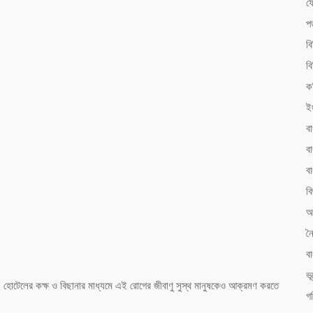
ফ
প
ব
বি
ক
।
ই
ব
বা
ব
বি
আ
ন
ব
ভ
, হোটেলের কক্ষ ও বিছানার মাধ্যমে এই রোগের জীবাণু সুস্থ মানুষকেও আক্রমণ করতে
গ