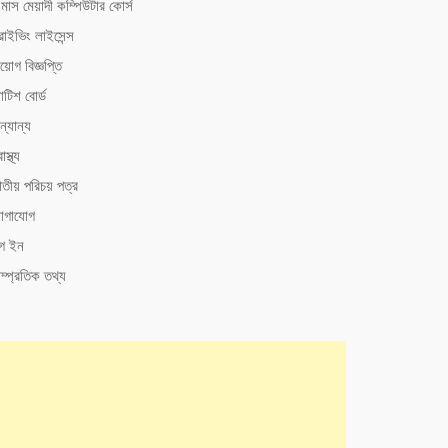
মাস মেয়াদী কম্পিউটার কোর্স
রাইভিং লাইসেন্স
য়োগ বিজ্ঞপ্তি
টিশ বোর্ড
্যান্য
াস্থ্য
াতীয় পরিচয় পত্র
োগাযোগ
গ ইন
ম্প্রতিক তথ্য