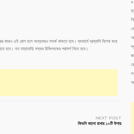
৬ 
ড্
নি
নো
অন
ের কারও এই রোগ হলে অন্যদেরও সতর্ক থাকতে হবে। ব্যবহার্য দ্রব্যাদি বিশেষ করে
স্ব
রাখতে হবে। যত তাড়াতাড়ি সম্ভব চিকিৎসকের পরামর্শ নিতে হবে।
জ
য
ল
সা
NEXT POST
কিডনি ভালো রাখার ১০টি উপায়