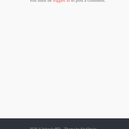
You must be
logged in
to post a comment.
2026 © InfotakeBD
Theme by
SiteOrigin