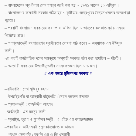
–
বাংলাদেশের
স্বাধীনতা
ঘোষণাপত্র
জারি
করা
হয়
~
১৯৭১
সালের
১০
এপ্রিল।
–
বাংলাদেশের
অস্থায়ী
সরকার
গঠিত
হয়
~
কুষ্টিয়রে
মেহেরপুরের
বৈদ্যনাথতলার
ভবেরপাড়া
গ্রামে।
–
প্রবাসী
বাংলাদেশ
সরকারের
ক্যাম্প
বা
অফিস
ছিল
~
ভারতের
কলকাতাস্থ
৮
নম্বর
থিয়েটার
রোড।
–
গণপ্রজাতন্ত্রী
বাংলাদেশের
স্বাধীনতার
ঘোষণা
পাঠ
করেন
~
অধ্যাপক
এম
ইউসুফ
আলী।
-যে
কয়টি
রাজনৈতিক
দলের
সমন্বয়ে
অস্থায়ী
সরকার
গঠন
করা
হয়েছিল
~
পাঁচটি।
–
অস্থায়ী
সরকারের
উপদেষ্টামন্ডলীর
সদস্যকতজন
ছিল
~
৯
জন।
#
এক
নজরে
মুজিবনগর
সরকার
#
–
রাষ্ট্রপতি
:
শেখ
মুজিবুর
রহমান
–
উপরাষ্ট্রপতি বা আস্থায়ী রাষ্ট্রপতি
:
সৈয়দ
নজরুল
ইসলাম
–
প্রধানমন্ত্রী
:
তাজউদ্দীন
আহমদ
–
অর্থমন্ত্রী
:
এম
মনসুর
আলী
–
স্বরাষ্ট্র
,
ত্রাণ
ও
পুনর্বাসন
মন্ত্রী
:
এ
এইচ
এম
কামরুজ্জামান
–
পররাষ্ট্র
ও
আইনমন্ত্রী
:
খন্দকারমোস্তাক
আহমদ
–
প্রধান
সেনাপতি
:
কর্ণেল
এম
এ
জি
ওসমানী