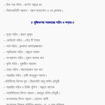
–
চিফ
অব
স্টাফ
:
কর্ণেল
আব্দুর
রব
–
বিমানবাহিনী
প্রধান
:
গ্রুপ
ক্যাপ্টেন
এ
কে
খন্দকার।
#
মুজিবনগর
সরকারের
সচিব
ও
দপ্তর
#
–
মূখ্য
সচিব
:
রুহুল
কুদ্দুস
–
কেবিনেট
সচিব
:
এইচ
টি
ইমাম
–
অর্থ
সচিব
:
খন্দকার
আসাদুজ্জামান
–
প্রতিরক্ষা
সচিব
:
আব্দুস
সামাদ
–
সংস্থাপন
সচিব
:
নুরুল
কাদের
খান
–
কৃষি
সচিব
:
নুরুদ্দীন
আহমদ
–
তথ্য
সচিব
:
আনোয়ারুল
হক
খান
–
পররাষ্ট্র
সচিব
:
চাষী
মাহবুবুল
আলম।
–
বহির্বিশ্বে
বিশেষ
দূত
:
বিচারপতি
আবু
সাঈদ
চৌধুরী
–
স্বরাষ্ট্র
সচিব
ও
ডিজি
পুলিশ
:
আব্দুল
খালেক
–
নয়াদিল্লিতে
মিশন
প্রধান
:
হুমায়ুন
রশিদ
চৌধুরী।
–
কলকাতায়
মিশন
প্রধন
:
হোসেন
আলী
–
বাংলাদেশ
শিক্ষক
সমিতির
প্রধান
:
ড
.
এ
আর
মল্লিক