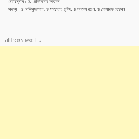
–
চেয়ারম্যান
:
ড
.
মোজাফফর
আহমদ
–
সদস্য
:
ড
আনিসুজ্জামান
,
ড
সারোয়ার
মুর্শিদ
,
ড
স্বদেশ
রঞ্জন
,
ড
মোশারফ
হোসেন।
Post Views:
3