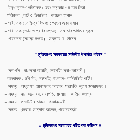
–
ইয়ুথ
ক্যাম্প
পরিচালক
:
উইং
কমান্ডার
এম
আর
মির্জা
–
পরিচালক
(
আর্ট
ও
ডিজাইন
) :
কামরুল
হাসান
–
পরিচালক
(
চলচ্চিত্র
বিভাগ
) :
আব্দুল
জব্বার
খান
–
পরিচালক
(
তথ্য
ও
প্রচার
দপ্তর
) :
এম
আর
আখতার
মুকুল।
–
পরিচালক
(
স্বাস্থ্য
দপ্তর
) :
ডাক্তার
টি
হোসেন
#
মুজিবনগর
সরকারের
সর্বদলীয়
উপদেষ্টা
পরিষদ
#
–
সভাপতি
:
মাওলানা
ভাসানী
,
সভাপতি
,
ন্যাপ
ভাসানী।
–
আহবায়ক
:
মণি
সিং
,
সভাপতি
,
বাংলাদেশ
কমিউনিস্ট
পার্টি।
–
সদস্য
:
অধ্যাপক
মোজাফফর
আহমদ
,
সভাপতি
,
ন্যাপ
মোজাফফর।
–
সদস্য
:
মনোরঞ্জন
ধর
,
সভাপতি
,
বাংলাদেশ
জাতীয়
কংগ্রেস
–
সদস্য
:
তাজউদ্দীন
আহমদ
,
প্রধানমন্ত্রী।
–
সদস্য
:
খন্দকার
মোস্তাক
আহমদ
,
পররাষ্ট্রমন্ত্রী
#
মুজিবনগর
সরকারের
পরিকল্পনা
কমিশন
#