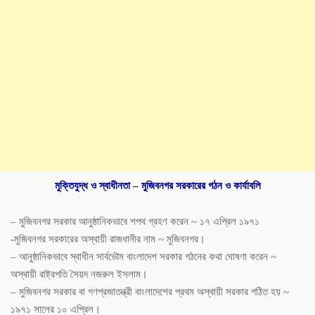
মু‌ক্তিযুদ্ধ ও স্বাধীনতা –
মুজিবনগর
সরকারের
গঠন
ও
কার্যাবলি
–
মুজিবনগর
সরকার
আনুষ্ঠানিকভাবে
শপথ
গ্রহণ
করেন
~
১৭
এপ্রিল
১৯৭১
-মুজিবনগর
সরকারের
অস্থায়ী
রাজধানীর
নাম
~
মুজিবনগর।
–
আনুষ্ঠানিকভাবে
স্বাধীন
সার্বভৌম
বাংলাদেশ
সরকার
গঠনের
কথা
ঘোষণা
করেন
~
অস্থায়ী
রাষ্ট্রপতি
সৈয়দ
নজরুল
ইসলাম।
–
মুজিবনগর
সরকার
বা
গণপ্রজাতন্ত্রী
বাংলাদেশের
প্রথম
অস্থায়ী
সরকার
গঠিত
হয়
~
১৯৭১
সালের
১০
এপ্রিল।