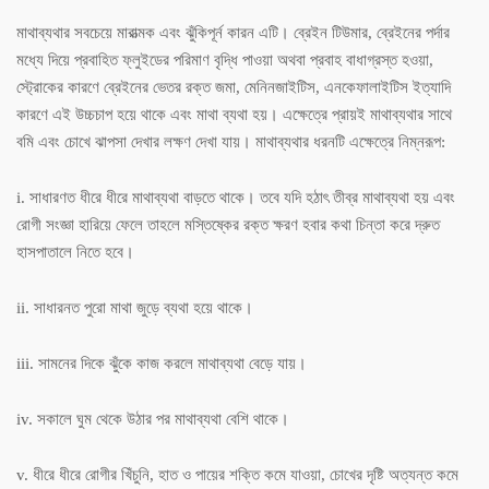
মাথাব্যথার সবচেয়ে মারাত্মক এবং ঝুঁকিপূর্ন কারন এটি। ব্রেইন টিউমার, ব্রেইনের পর্দার
মধ্যে দিয়ে প্রবাহিত ফ্লুইডের পরিমাণ বৃদ্ধি পাওয়া অথবা প্রবাহ বাধাগ্রস্ত হওয়া,
স্ট্রোকের কারণে ব্রেইনের ভেতর রক্ত জমা, মেনিনজাইটিস, এনকেফালাইটিস ইত্যাদি
কারণে এই উচ্চচাপ হয়ে থাকে এবং মাথা ব্যথা হয়। এক্ষেত্রে প্রায়ই মাথাব্যথার সাথে
বমি এবং চোখে ঝাপসা দেখার লক্ষণ দেখা যায়। মাথাব্যথার ধরনটি এক্ষেত্রে নিম্নরূপ:
i. সাধারণত ধীরে ধীরে মাথাব্যথা বাড়তে থাকে। তবে যদি হঠাৎ তীব্র মাথাব্যথা হয় এবং
রোগী সংজ্ঞা হারিয়ে ফেলে তাহলে মস্তিষ্কের রক্ত ক্ষরণ হবার কথা চিন্তা করে দ্রুত
হাসপাতালে নিতে হবে।
ii. সাধারনত পুরো মাথা জুড়ে ব্যথা হয়ে থাকে।
iii. সামনের দিকে ঝুঁকে কাজ করলে মাথাব্যথা বেড়ে যায়।
iv. সকালে ঘুম থেকে উঠার পর মাথাব্যথা বেশি থাকে।
v. ধীরে ধীরে রোগীর খিঁচুনি, হাত ও পায়ের শক্তি কমে যাওয়া, চোখের দৃষ্টি অত্যন্ত কমে