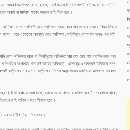
৬ 
পারেন যেমন বিজ্ঞপ্তিতে চাওয়া হয়েছে এইস.এস.সি পাশ আপনি যদি অনার্স বা মাস্টার্স
ড্
্তিতে অনার্স বা মাস্টার্স পাশের সনদের কপি দিতে হবে ।
নি
প্রশিক্ষণ বা পদ সংশ্লিষ্ট কোন প্রশিক্ষণ গ্রহন করে থাকলে তার সময় ও বিষয় লিখতে
নো
 গ্রহন” তবে এক্ষেত্রে অবশ্যই সেই প্রশিক্ষণ /অতিরিক্ত যোগ্যতার সনদ- এর কপি
অন
স্ব
জ
দি কোন অভিজ্ঞতা থাকে বা বিজ্ঞপ্তিতে অভিজ্ঞতা চায় তবে সেই পদে কতদিন কাজ করে
য
“ কম্পিউটার অপারেটর পদে দুই বছরের অভিজ্ঞতা” এক্ষেত্রে ও অবশ্যই অভিজ্ঞার সনদ
যই কর্তৃপক্ষের মাধ্যমে বা কর্তৃপক্ষের লিখিত অনুমোদনের ভিত্তিতে আপনাকে আবেদন
ল
সা
য়া হয়,সেই টাকা ব্যাংকে জমা দিলে, ব্যাংক থেকে চালানের কপিতে একটি নম্বর দিয়ে থাকে,
া দিয়েছেন সেই তারিখ এখানে লিখতে হবে ।
ে না এর ঘরে টিক চিহ্ন দিতে হবে ।
ষর ভিন্ন ভিন্ন হতে পারে বা একই হতে পারে। যে তারিখে আবেদন করবেন সেই তারিখ এখানে