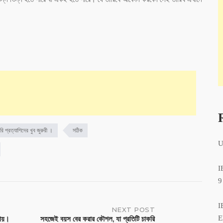
রি প্রত্যাশিদের খুব জুরুরী ।
সঠিক
U
I
9
I
NEXT POST
E
পায়।
সহজেই বয়স বের করার কৌশল, যা প্রতিটি চাকরি