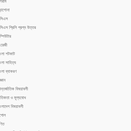
োরাম
ড়াশোনা
িসিএস
সিএস ‍প্রিলি প্রশ্ন উত্তর
ম্পিউটার
ংরেজী
াংলা শটকাট
ংলা সাহিত্য
াংলা ব্যাকরণ
জ্ঞান
ন্তর্জাতিক বিষয়াবলী
ৈতিকতা ও মূল্যবোধ
াংলাদেশ বিষয়াবলী
ূগোল
ণিত