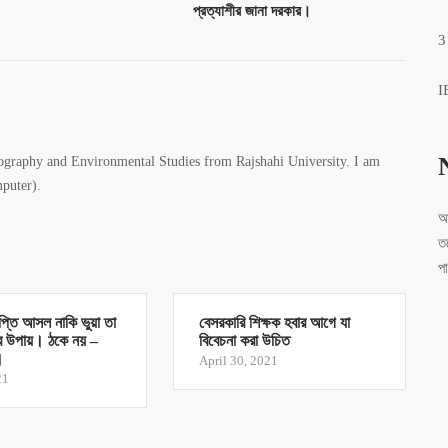
প্রত্যাশীর জানা দরকার।
3
I
graphy and Environmental Studies from Rajshahi University. I am
mputer).
আ
ত
প
ঞপ্তি আসল নাকি ভুয়া তা
বেসরকারি শিক্ষক হবার আগে যা
র উপায়। ঠকে নয় –
বিবেচনা করা উচিত
।
April 30, 2021
21