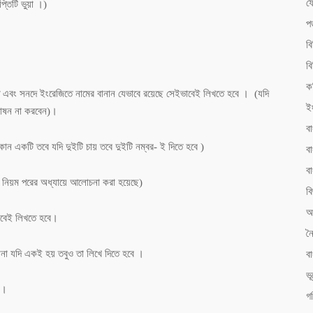
ফ
্তিটি ভুয়া ।)
প
ব
বি
ক
তে এবং সনদে ইংরেজিতে নামের বানান যেভাবে রয়েছে সেইভাবেই লিখতে হবে । (যদি
ই
শোষন না করবেন)।
ব
কোন একটি তবে যদি দুইটি চায় তবে দুইটি নম্বর- ই দিতে হবে )
বা
ব
ার নিয়ম পরের অধ্যায়ে আলোচনা করা হয়েছে)
বি
আ
াবেই লিখতে হবে।
ন
িকানা যদি একই হয় তবুও তা লিখে দিতে হবে ।
ব
ভ
 ।
গ