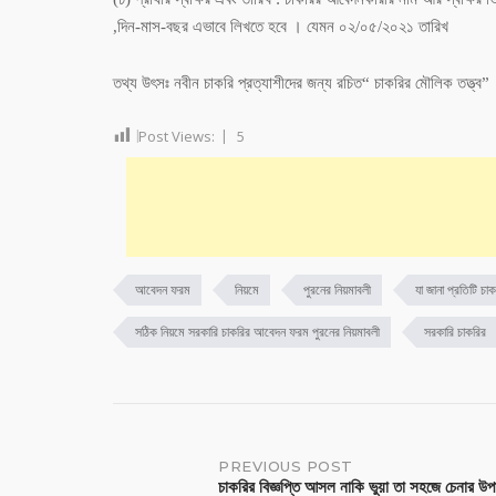
,দিন-মাস-বছর এভাবে লিখতে হবে । যেমন ০২/০৫/২০২১ তারিখ
তথ্য উৎসঃ নবীন চাকরি প্রত্যাশীদের জন্য রচিত“ চাকরির মৌলিক তত্ত্ব”
Post Views:
5
আবেদন ফরম
নিয়মে
পুরনের নিয়মাবলী
যা জানা প্রতিটি চাক
সঠিক নিয়মে সরকারি চাকরির আবেদন ফরম পুরনের নিয়মাবলী
সরকারি চাকরির
PREVIOUS POST
চাকরির বিজ্ঞপ্তি আসল নাকি ভুয়া তা সহজে চেনার উ