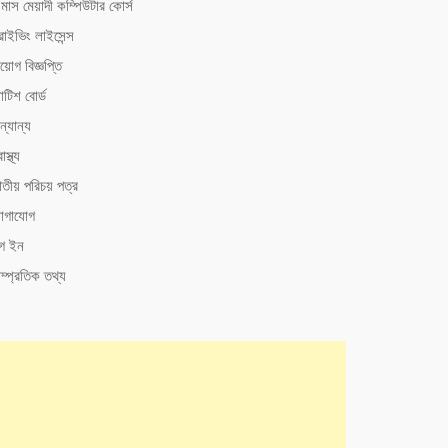
মাস মেয়াদী কম্পিউটার কোর্স
রাইভিং লাইসেন্স
য়োগ বিজ্ঞপ্তি
টিশ বোর্ড
্যান্য
াস্থ্য
াতীয় পরিচয় পত্র
োগাযোগ
গ ইন
ম্প্রতিক তথ্য